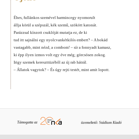
Éhes, fullánkos szemével harmincegy nyomorult
állja körül a szépszál, kék szemű, szökött katonát.
Parázzsal kínzott csuklóját mutatja ez, de ki
tud itt sajnálni egy nyolcvankétkilós embert? – A bokád
vastagabb, mint nézd, a combom! – sír a fonnyadt kamasz,
ki épp ilyen izmos volt egy éve még; görcsösen zokog.
Irigy szemek kereszttüzéből az új rab hátrál.
– Állatok vagytok? – És úgy rejti testét, mint amit lopott.
Támogatta az
üzemeltető: Stádium Kiadó