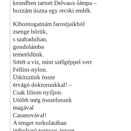
kezedben tartott Delvaux-lámpa –
hozzám úszna egy recski emlék.
Kibontogatnám farostjaikból
zsenge bőrük,
s szabadultan,
gondolámba
temetődünk.
Sötét a víz, mint szélgéppel vert
Fellini-nylon.
Ütközzünk össze
érvágó doktorunkkal! –
Csak liliom nyíljon.
Utóbb még összefutunk
magával
Casanovával!
A tenger torkolatában
imbolygó tornyos ágyon