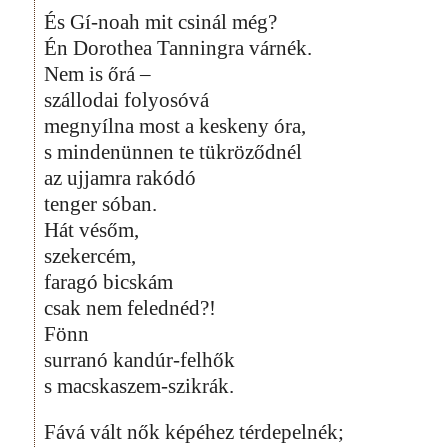
És Gí-noah mit csinál még?
Én Dorothea Tanningra várnék.
Nem is őrá –
szállodai folyosóvá
megnyílna most a keskeny óra,
s mindenünnen te tükröződnél
az ujjamra rakódó
tenger sóban.
Hát vésőm,
szekercém,
faragó bicskám
csak nem felednéd?!
Fönn
surranó kandúr-felhők
s macskaszem-szikrák.
Fává vált nők képéhez térdepelnék;