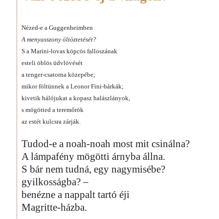
Nézed-e a Guggenheimben
A menyasszony öltöztetését?
S a Marini-lovas köpcös falloszának
esteli öblös üdvlövését
a tenger-csatorna közepébe;
mikor föltünnek a Leonor Fini-bárkák;
kivetik hálójukat a kopasz halászlányok,
s mögötted a teremőrök
az estét kulcsra zárják.
Tudod-e a noah-noah most mit csinálna?
A lámpafény mögötti árnyba állna.
S bár nem tudná, egy nagymisébe?
gyilkosságba? –
benézne a nappalt tartó éji
Magritte-házba.