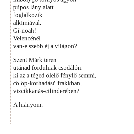
púpos lány alatt
foglalkozik
alkímiával.
Gí-noah!
Velencénél
van-e szebb éj a világon?
Szent Márk terén
utánad fordulnak csodálón:
ki az a téged ölelő fénylő semmi,
cölöp-korhadású frakkban,
vízcikkanás-cilinderében?
A hiányom.