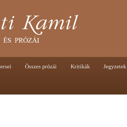
tent
ontent
ersei
Összes prózái
Kritikák
Jegyzetek