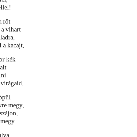
llel!
a rőt
a vihart
ladra,
 a kacajt,
kor kék
ait
lni
virágaid,
röpül
gyre megy,
szájon,
e megy
úlva