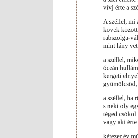
vívj érte a szé
A széllel, mi 
kövek között 
rabszolga-vál
mint lány veti
a széllel, mi
óceán hullám
kergeti elnye
gyümölcsöd, 
a széllel, ha 
s neki oly e
téged csókol 
vagy aki ért
kétezer év m