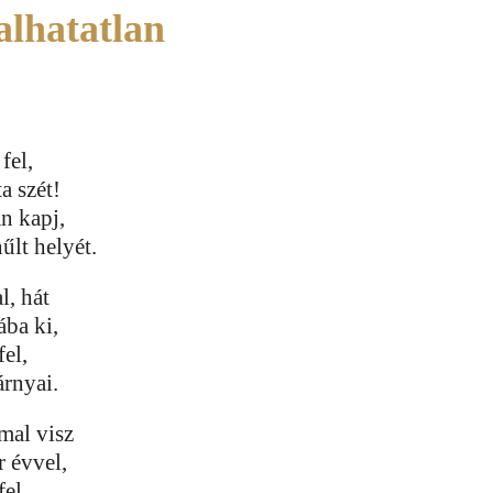
alhatatlan
fel,
ta szét!
n kapj,
űlt helyét.
l, hát
ába ki,
fel,
árnyai.
mal visz
r évvel,
fel,