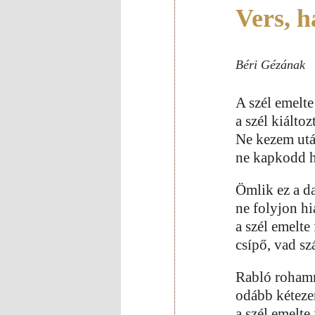
Vers, h
Béri Gézának
A szél emelte 
a szél kiáltoz
Ne kezem utá
ne kapkodd h
Ömlik ez a da
ne folyjon hi
a szél emelte 
csípő, vad sz
Rabló roham
odább kéteze
a szél emelte 