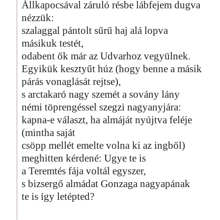
Állkapocsával záruló résbe lábfejem dugva
nézzük:
szalaggal pántolt sűrű haj alá lopva
másikuk testét,
odabent ők már az Udvarhoz vegyülnek.
Egyikük kesztyűt húz (hogy benne a másik
párás vonaglását rejtse),
s arctakaró nagy szemét a sovány lány
némi töprengéssel szegzi nagyanyjára:
kapna-e választ, ha almáját nyújtva feléje
(mintha saját
csöpp mellét emelte volna ki az ingből)
meghitten kérdené: Ugye te is
a Teremtés fája voltál egyszer,
s bizsergő almádat Gonzaga nagyapának
te is így letépted?