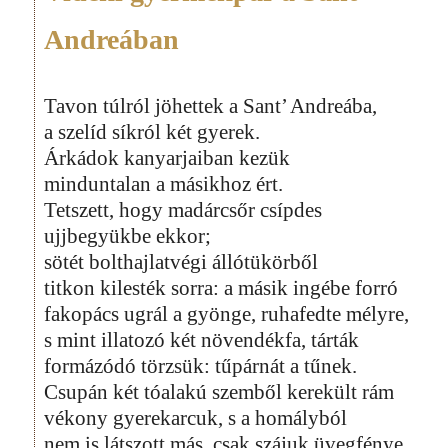
Andreában
Tavon túlról jöhettek a Sant’ Andreába,
a szelíd síkról két gyerek.
Árkádok kanyarjaiban kezük
minduntalan a másikhoz ért.
Tetszett, hogy madárcsőr csípdes
ujjbegyükbe ekkor;
sötét bolthajlatvégi állótükörből
titkon kilesték sorra: a másik ingébe forró
fakopács ugrál a gyönge, ruhafedte mélyre,
s mint illatozó két növendékfa, tárták
formázódó törzsük: tűpárnát a tűnek.
Csupán két tóalakú szemből kerekült rám
vékony gyerekarcuk, s a homályból
nem is látszott más, csak szájuk üvegfénye,