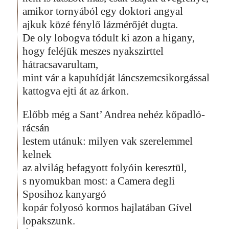
amikor tornyából egy doktori angyal
ajkuk közé fénylő lázmérőjét dugta.
De oly lobogva tódult ki azon a higany,
hogy feléjük meszes nyakszirttel
hátracsavarultam,
mint vár a kapuhídját láncszemcsikorgással
kattogva ejti át az árkon.
Előbb még a Sant’ Andrea nehéz kőpadló-
rácsán
lestem utánuk: milyen vak szerelemmel
kelnek
az alvilág befagyott folyóin keresztül,
s nyomukban most: a Camera degli
Sposihoz kanyargó
kopár folyosó kormos hajlatában Gível
lopakszunk.