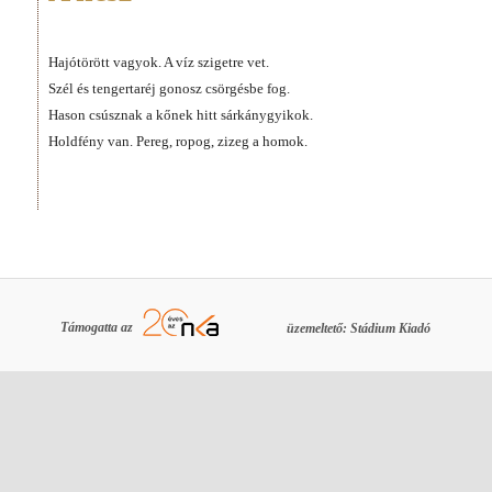
Hajótörött vagyok. A víz szigetre vet.
Szél és tengertaréj gonosz csörgésbe fog.
Hason csúsznak a kőnek hitt sárkánygyikok.
Holdfény van. Pereg, ropog, zizeg a homok.
Támogatta az
üzemeltető: Stádium Kiadó