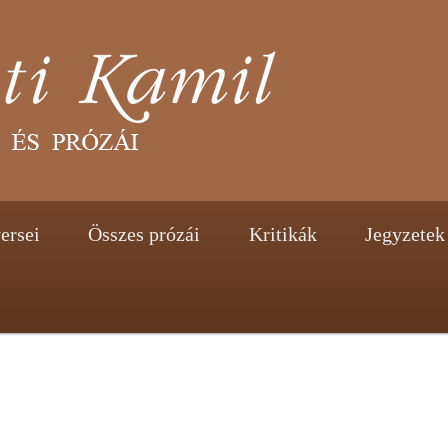
tent
ontent
ersei
Összes prózái
Kritikák
Jegyzetek