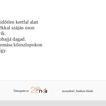
időtlen kertfal alatt
kkal száján oson
ík.
obajjá dagad.
omása kőoszlopokon
így.
Támogatta az
üzemeltető: Stádium Kiadó