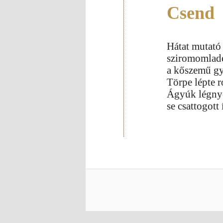
Csend
Hátat mutató 
sziromomladé
a kőszemű gy
Törpe lépte r
Ágyúk légny
se csattogott 