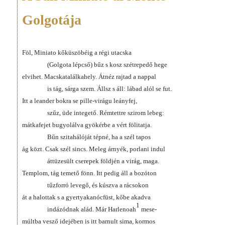
Golgotája
Föl, Miniato kőküszöbéig a régi utacska
(Golgota lépcső) bűz s kosz szétrepedő hege
elvihet. Macskatalálkahely. Átnéz rajtad a nappal
is tág, sárga szem. Állsz s áll: lábad alól se fut.
Itt a leander bokra se pille-virágu leányfej,
szűz, üde integető. Rémtettre szirom lebeg:
mátkafejet bugyolálva gyökérbe a vért fölitatja.
Bűn szitahálóját tépné, ha a szél tapos
ág közt. Csak szél sincs. Meleg árnyék, porlani indul
áttüzesült cserepek földjén a virág, maga.
Templom, tág temető fönn. Itt pedig áll a bozóton
tűzforró levegő, és kúszva a rácsokon
át a halottak s a gyertyakanócfüst, kőbe akadva
1
indázódnak alád. Már Harlenoah
mese-
múltba vesző idejében is itt barnult sima, kormos