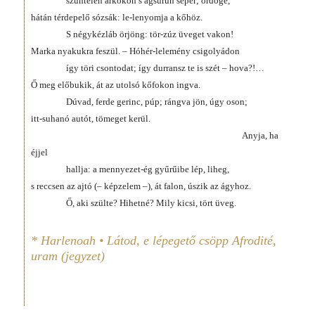
szüntelen árkokon s ágsűrűn seper; ördöge,
hátán térdepelő sózsák: le-lenyomja a kőhöz.
S négykézláb örjöng: tör-zúz üveget vakon!
Marka nyakukra feszül. – Hóhér-lelemény csigolyádon
így töri csontodat; így durransz te is szét – hova?!…
Ő meg előbukik, át az utolsó kőfokon ingva.
Dúvad, ferde gerinc, púp; rángva jön, úgy oson;
itt-suhanó autót, tömeget kerül.
Anyja, ha
éjjel
hallja: a mennyezet-ég gyűrűibe lép, liheg,
s reccsen az ajtó (– képzelem –), át falon, úszik az ágyhoz.
Ő, aki szülte? Hihetné? Mily kicsi, tört üveg.
* Harlenoah • Látod, e lépegető csöpp Afrodité,
uram (jegyzet)