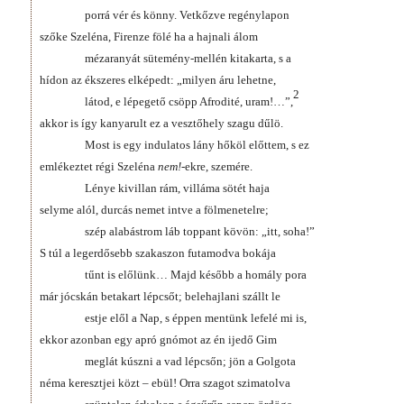
porrá vér és könny. Vetkőzve regénylapon
szőke Szeléna, Firenze fölé ha a hajnali álom
mézaranyát sütemény-mellén kitakarta, s a
hídon az ékszeres elképedt: „milyen áru lehetne,
2
látod, e lépegető csöpp Afrodité, uram!…”,
akkor is így kanyarult ez a vesztőhely szagu dűlö.
Most is egy indulatos lány hőköl előttem, s ez
emlékeztet régi Szeléna
nem!
-ekre, szemére.
Lénye kivillan rám, villáma sötét haja
selyme alól, durcás nemet intve a fölmenetelre;
szép alabástrom láb toppant kövön: „itt, soha!”
S túl a legerdősebb szakaszon futamodva bokája
tűnt is előlünk… Majd később a homály pora
már jócskán betakart lépcsőt; belehajlani szállt le
estje elől a Nap, s éppen mentünk lefelé mi is,
ekkor azonban egy apró gnómot az én ijedő Gim
meglát kúszni a vad lépcsőn; jön a Golgota
néma keresztjei közt – ebül! Orra szagot szimatolva