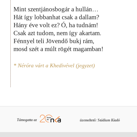
Mint szentjánosbogár a hullán…
Hát így lobbanhat csak a dallam?
Hány éve volt ez? Ó, ha tudnám!
Csak azt tudom, nem így akartam.
Fénnyel teli Jövendő bukj rám,
mosd szét a múlt rögét magamban!
* Néróra várt a
Khedivével
(jegyzet)
Támogatta az
üzemeltető: Stádium Kiadó