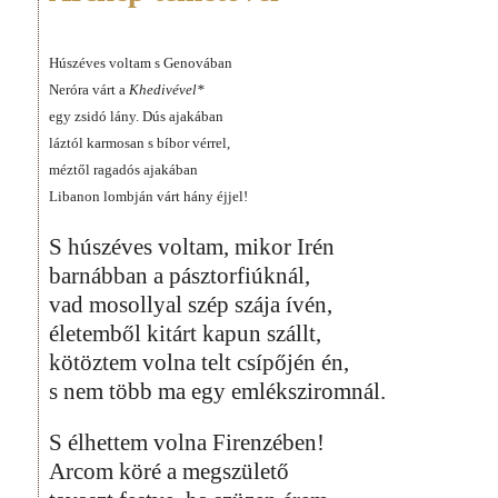
Húszéves voltam s Genovában
Neróra várt a
Khedivével*
egy zsidó lány. Dús ajakában
láztól karmosan s bíbor vérrel,
méztől ragadós ajakában
Libanon lombján várt hány éjjel!
S húszéves voltam, mikor Irén
barnábban a pásztorfiúknál,
vad mosollyal szép szája ívén,
életemből kitárt kapun szállt,
kötöztem volna telt csípőjén én,
s nem több ma egy emléksziromnál.
S élhettem volna Firenzében!
Arcom köré a megszülető