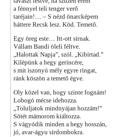
tavaszt festve, ha szüzen érem
a fénnyel teli tenger verő
taréjain!… – S nézd önarcképem
háttere Recsk lesz. Köd. Temető.
Egy öreg este… Itt-ott sírnak.
Vállam Bandi öleli féltve.
„Halottak Napja”, szól. „Kibírtad.”
Kilépünk a hegy gerincére,
s mit iszonyú mély egyre ringat,
ránk köszön a temető égve.
Oly közel van, hogy szinte fognám!
Lobogó mécse idehozza.
„Toluljatok mindnyájan hozzám!”
Sötét mámorom kiáltozza.
S vágyódik minden a hegy hosszán,
jó, avar-ágyu sírdombokra.