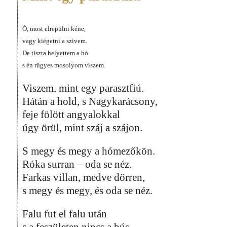
Ó, most elrepülni kéne,
vagy kiégetni a szivem.
De tiszta helyettem a hó
s én rügyes mosolyom viszem.
Viszem, mint egy parasztfiú.
Hátán a hold, s Nagykarácsony,
feje fölött angyalokkal
úgy örül, mint száj a szájon.
S megy és megy a hómezőkön.
Róka surran – oda se néz.
Farkas villan, medve dörren,
s megy és megy, és oda se néz.
Falu fut el falu után
s a feszületen nincs a bús