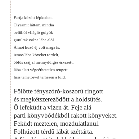
Partja között lépkedett.
Olyasmit láttam, mintha
belülről világló golyók
gurultak volna lába alól.
Álmot hozó éj volt maga is,
izmos lába köveket tördelt,
öblös szájjal mennydörgés érkezett,
lába alatt végeérhetetlen rengett
friss temetőivel terhesen a föld.
Fölötte fényszóró-koszorú ringott
és megkétszereződött a holdsütés.
Ő lefeküdt a vizen át. Feje alá
parti könyvbódékból rakott könyveket.
Feküdt meztelen, mozdulatlanul.
Fölhúzott térdű lábát széttárta.