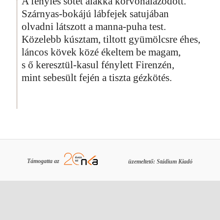
A fénylés sötét alakká körvonalazódott.
Szárnyas-bokájú lábfejek satujában
olvadni látszott a manna-puha test.
Közelebb kúsztam, tiltott gyümölcsre éhes,
láncos kövek közé ékeltem be magam,
s ő keresztül-kasul fénylett Firenzén,
mint sebesült fején a tiszta gézkötés.
Támogatta az
üzemeltető: Stádium Kiadó