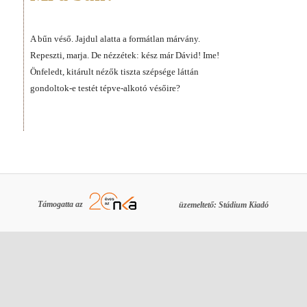
A bűn véső. Jajdul alatta a formátlan márvány.
Repeszti, marja. De nézzétek: kész már Dávid! Ime!
Önfeledt, kitárult nézők tiszta szépsége láttán
gondoltok-e testét tépve-alkotó vésőire?
Támogatta az
üzemeltető: Stádium Kiadó