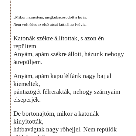
„Mikor hazaértem, megkukacosodott a hó is.
Nem volt édes az első utcai kútnál az ivóvíz.
Katonák székre állítottak, s azon én
repültem.
Anyám, apám székre állott, házunk nehogy
átrepüljem.
Anyám, apám kapufélfánk nagy bajjal
kiemelték,
pántszögét félrerakták, nehogy szárnyaim
elseperjék.
De börtönajtóm, mikor a katonák
kinyitották,
hátbavágtak nagy röhejjel. Nem repülök