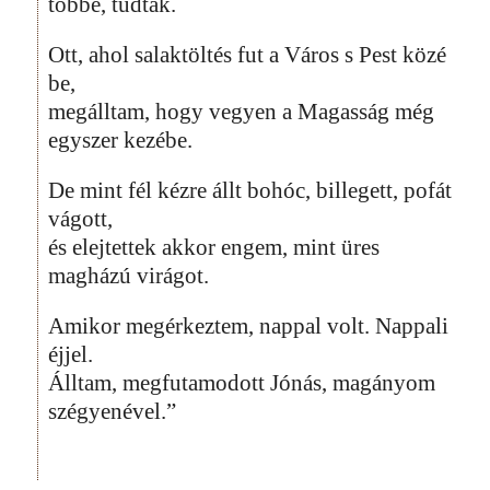
többé, tudták.
Ott, ahol salaktöltés fut a Város s Pest közé
be,
megálltam, hogy vegyen a Magasság még
egyszer kezébe.
De mint fél kézre állt bohóc, billegett, pofát
vágott,
és elejtettek akkor engem, mint üres
magházú virágot.
Amikor megérkeztem, nappal volt. Nappali
éjjel.
Álltam, megfutamodott Jónás, magányom
szégyenével.”