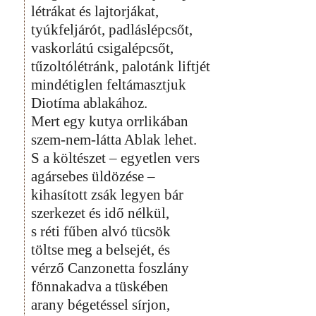
létrákat és lajtorjákat,
tyúkfeljárót, padláslépcsőt,
vaskorlátú csigalépcsőt,
tűzoltólétránk, palotánk liftjét
mindétiglen feltámasztjuk
Diotíma ablakához.
Mert egy kutya orrlikában
szem-nem-látta Ablak lehet.
S a költészet – egyetlen vers
agársebes üldözése –
kihasított zsák legyen bár
szerkezet és idő nélkül,
s réti fűben alvó tücsök
töltse meg a belsejét, és
vérző Canzonetta foszlány
fönnakadva a tüskében
arany bégetéssel sírjon,