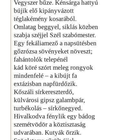
Vegyszer bűze. Kénsárga hattyú
bújik elő kipányvázott
téglakémény kosarából.
Omlatag beggyel, siklás közben
szabja széjjel Szél szabómester.
Egy fekáliamező a napsütésben
gőzrózsa sövényeket növeszt;
fahántolók telepénél
kád köré szórt meleg rongyok
mindenfelé – a kibújt fa
extázisban napfürdőzik.
Kőszáli sírkereszterdő,
külvárosi gipsz galambpár,
turbékolás – sírkőnegyed.
Hivalkodva fénylik egy bádog
szemétvödör a köztisztaság
udvarában. Kutyák őrzik.