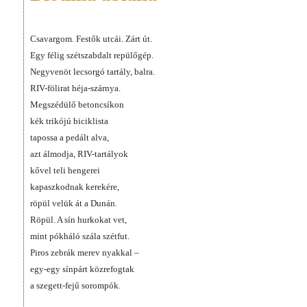
Csavargom. Festők utcái. Zárt út.
Egy félig szétszabdalt repülőgép.
Negyvenöt lecsorgó tartály, balra.
RIV-fölirat héja-szárnya.
Megszédülő betoncsíkon
kék trikójú biciklista
tapossa a pedált alva,
azt álmodja, RIV-tartályok
kővel teli hengerei
kapaszkodnak kerekére,
röpül velük át a Dunán.
Röpül. A sín hurkokat vet,
mint pókháló szála szétfut.
Piros zebrák merev nyakkal –
egy-egy sínpárt közrefogtak
a szegett-fejű sorompók.