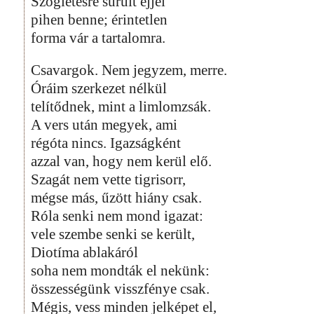
Szögletesre sűrült éjjel
pihen benne; érintetlen
forma vár a tartalomra.
Csavargok. Nem jegyzem, merre.
Óráim szerkezet nélkül
telítődnek, mint a limlomzsák.
A vers után megyek, ami
régóta nincs. Igazságként
azzal van, hogy nem kerül elő.
Szagát nem vette tigrisorr,
mégse más, űzött hiány csak.
Róla senki nem mond igazat:
vele szembe senki se került,
Diotíma ablakáról
soha nem mondták el nekünk:
összességünk visszfénye csak.
Mégis, vess minden jelképet el,