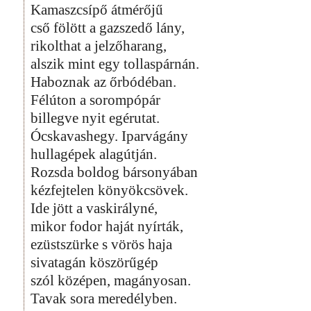
Kamaszcsípő átmérőjű
cső fölött a gazszedő lány,
rikolthat a jelzőharang,
alszik mint egy tollaspárnán.
Haboznak az őrbódéban.
Félúton a sorompópár
billegve nyit egérutat.
Ócskavashegy. Iparvágány
hullagépek alagútján.
Rozsda boldog bársonyában
kézfejtelen könyökcsövek.
Ide jött a vaskirályné,
mikor fodor haját nyírták,
ezüstszürke s vörös haja
sivatagán köszörűgép
szól középen, magányosan.
Tavak sora meredélyben.