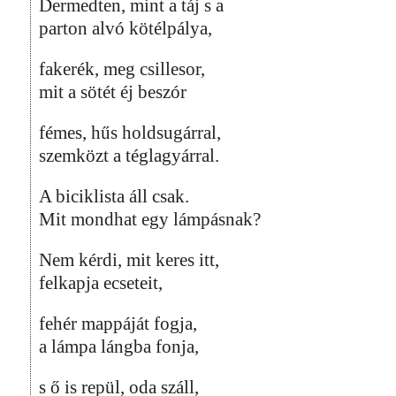
Dermedten, mint a táj s a
parton alvó kötélpálya,
fakerék, meg csillesor,
mit a sötét éj beszór
fémes, hűs holdsugárral,
szemközt a téglagyárral.
A biciklista áll csak.
Mit mondhat egy lámpásnak?
Nem kérdi, mit keres itt,
felkapja ecseteit,
fehér mappáját fogja,
a lámpa lángba fonja,
s ő is repül, oda száll,