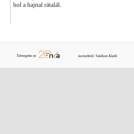
hol a hajnal rátalál.
Támogatta az
üzemeltető: Stádium Kiadó