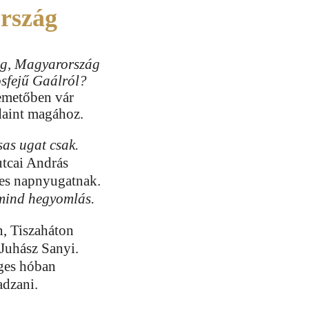
rszág
g, Magyarország
osfejű Gaálról?
emetőben vár
aint magához.
sas ugat csak.
utcai András
es napnyugatnak.
 mind hegyomlás.
n, Tiszaháton
Juhász Sanyi.
ges hóban
adzani.