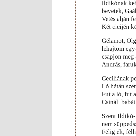
Ildikónak ke
bevetek, Gaál
Vetés alján fe
Két cicijén 
Gélamot, Olgá
lehajtom egy
csapjon meg 
András, faru
Cecíliának pe
Ló hátán szer
Fut a ló, fut 
Csinálj babá
Szent Ildikó-
nem süppeds
Félig élt, fél