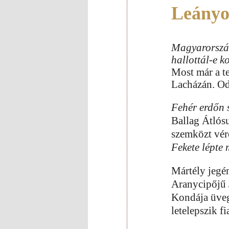
Leányo
Magyarorszá
hallottál-e k
Most már a t
Lacházán. Od
Fehér erdőn 
Ballag Átlós
szemközt vér
Fekete lépte
Mártély jegé
Aranycipőjű 
Kondája üve
letelepszik fi