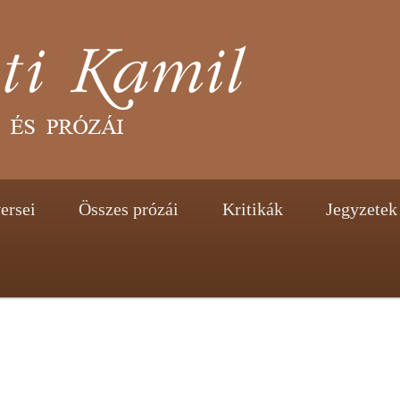
tent
ontent
ersei
Összes prózái
Kritikák
Jegyzetek