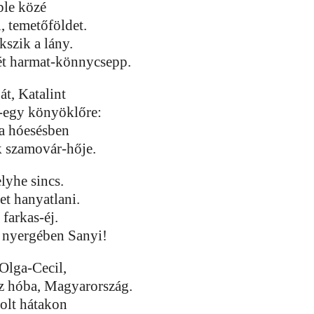
ble közé
, temetőföldet.
kszik a lány.
két harmat-könnycsepp.
t, Katalint
-egy könyöklőre:
a hóesésben
k szamovár-hője.
lyhe sincs.
et hanyatlani.
a farkas-éj.
t nyergében Sanyi!
Olga-Cecil,
z hóba, Magyarország.
holt hátakon