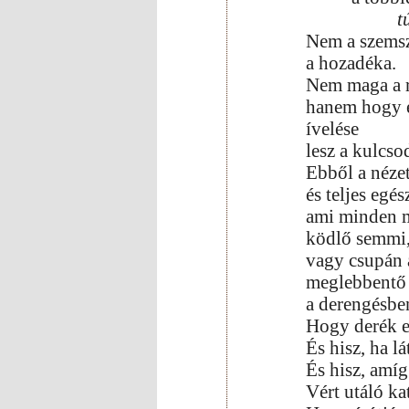
t
Nem a szems
a hozadéka.
Nem maga a r
hanem hogy 
ívelése
lesz a kulcso
Ebből a nézet
és teljes egés
ami minden 
ködlő semmi
vagy csupán a
meglebbentő 
a derengésbe
Hogy derék em
És hisz, ha lá
És hisz, amíg 
Vért utáló ka