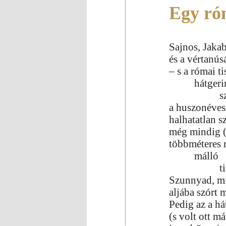
Egy róm
Sajnos, Jaka
és a vértanús
– s a római ti
hátgeri
s
a huszonéves
halhatatlan 
még mindig (a
többméteres
málló
t
Szunnyad, m
aljába szórt
Pedig az a h
(s volt ott má