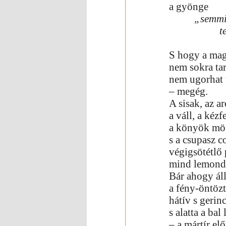
a gyönge
„semmi
t
S hogy a mag
nem sokra tar
nem ugorhat 
– megég.
A sisak, az ar
a váll, a kézfe
a könyök mö
s a csupasz 
végigsötétlő
mind lemond
Bár ahogy áll
a fény-öntöz
hátív s gerinc
s alatta a bal 
– a mártír el