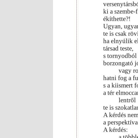
versenytársbó
ki a szembe-f
ékíthette?!
Ugyan, ugya
te is csak rö
ha elnyúlik e
társad teste,
s tornyodból
borzongató j
vagy ro
hatni fog a f
s a kiismert 
a tér elmocca
lentről
te is szokatl
A kérdés nem
a perspektív
A kérdés:
a többl