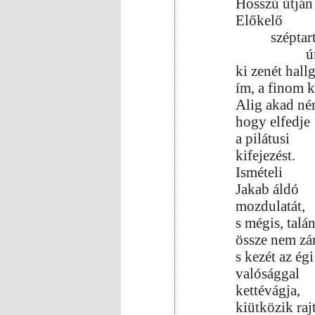
Hosszú útján 
Előkelő
széptar
ú
ki zenét hallg
ím, a finom k
Alig akad ném
hogy elfedje
a pilátusi
kifejezést.
Ismételi
Jakab áldó
mozdulatát,
s mégis, talán
össze nem zár
s kezét az égi
valósággal
kettévágja,
kiütközik raj