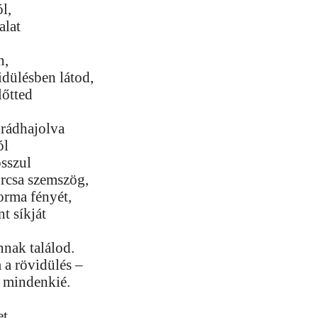
l,
alat
n,
vidülésben látod,
lőtted
 rádhajolva
ól
sszul
urcsa szemszög,
forma fényét,
nt síkját
annak találod.
 a rövidülés –
a mindenkié.
et