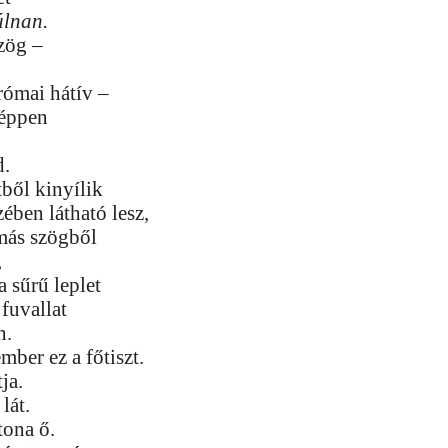
úlnan.
zög –
ómai hátív –
éppen
d.
ből kinyílik
zében látható lesz,
más szögből
,
 sűrű leplet
fuvallat
n.
ber ez a főtiszt.
tja.
lát.
tona ő.