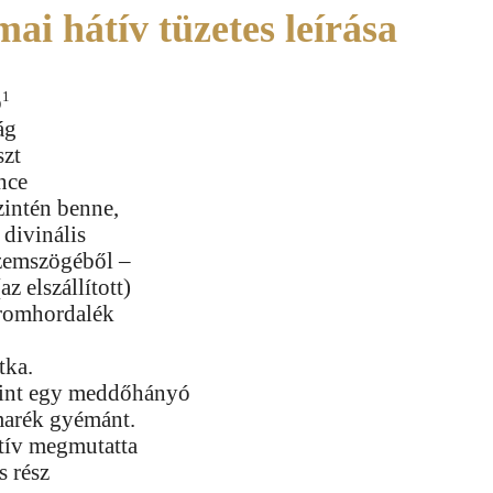
ai hátív tüzetes leírása
1
b
ág
szt
nce
zintén benne,
 divinális
szemszögéből –
z elszállított)
 romhordalék
itka.
int egy meddőhányó
 marék gyémánt.
átív megmutatta
s rész