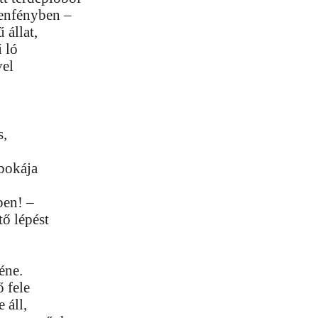
lenfényben –
 állat,
 ló
vel
t
s,
bokája
ben! –
ő lépést
éne.
 fele
 áll,