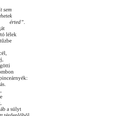
t sem
ehetek
érted”.
át
tó lélek
tűzbe
cél,
j,
götti
combon
 pinceárnyék:
ás.
,
te
,
láb a súlyt
őtt térdeplőből