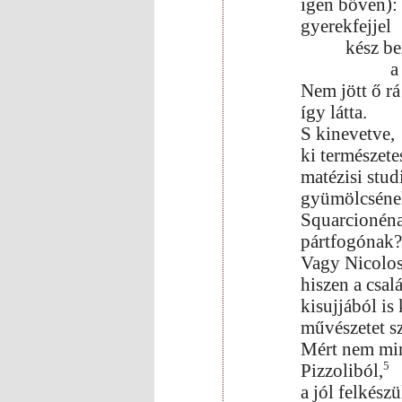
igen bőven):
gyerekfejjel
kész b
Nem jött ő rá
így látta.
S kinevetve,
ki természete
matézisi stu
gyümölcsének
Squarcionéna
pártfogónak
Vagy Nicolos
hiszen a csal
kisujjából is 
művészetet sz
Mért nem min
5
Pizzoliból,
a jól felkészü