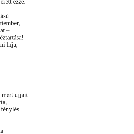
érett ezzé.
tású
riember,
at –
éztartása!
i híja,
 mert ujjait
ta,
 fénylés
ta