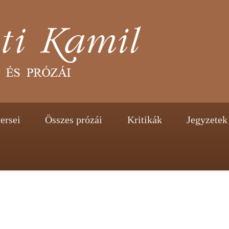
tent
ontent
ersei
Összes prózái
Kritikák
Jegyzetek