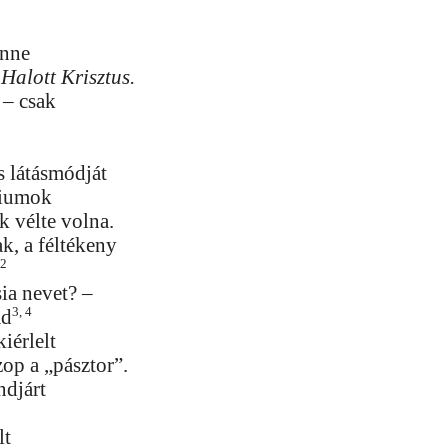
enne
a
Halott Krisztus.
 – csak
s látásmódját
diumok
 vélte volna.
k, a féltékeny
2
?
ia nevet? –
3, 4
ád
kiérlelt
op a „pásztor”.
djárt
lt