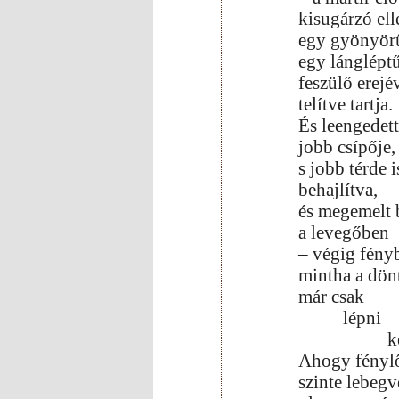
kisugárzó el
egy gyönyörű
egy lángléptű
feszülő erejé
telítve tartja.
És leengedet
jobb csípője,
s jobb térde i
behajlítva,
és megemelt 
a levegőben
– végig fény
mintha a dönt
már csak
lépni
k
Ahogy fénylő
szinte lebegve