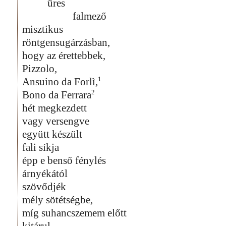
üres
falmező
misztikus
röntgensugárzásban,
hogy az érettebbek,
Pizzolo,
1
Ansuino da Forlì,
2
Bono da Ferrara
hét megkezdett
vagy versengve
együtt készült
fali síkja
épp e benső fénylés
árnyékától
szövődjék
mély sötétségbe,
míg suhancszemem előtt
kitárul