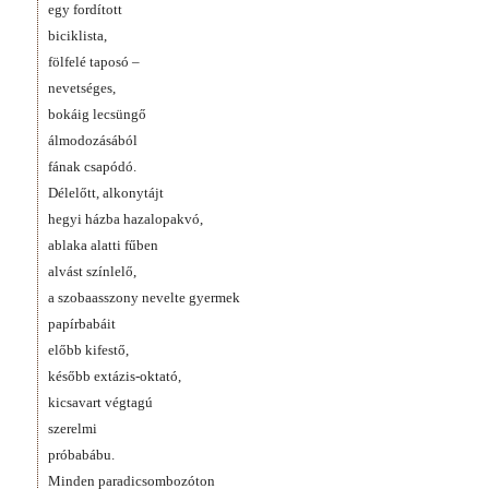
egy fordított
biciklista,
fölfelé taposó –
nevetséges,
bokáig lecsüngő
álmodozásából
fának csapódó.
Délelőtt, alkonytájt
hegyi házba hazalopakvó,
ablaka alatti fűben
alvást színlelő,
a szobaasszony nevelte gyermek
papírbabáit
előbb kifestő,
később extázis-oktató,
kicsavart végtagú
szerelmi
próbabábu.
Minden paradicsombozóton