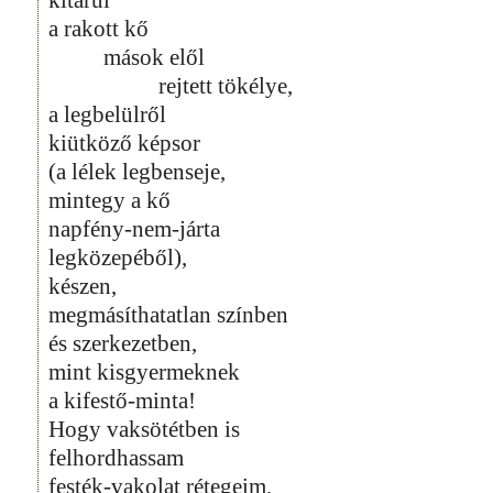
a rakott kő
mások elől
rejtett tökélye,
a legbelülről
kiütköző képsor
(a lélek legbenseje,
mintegy a kő
napfény-nem-járta
legközepéből),
készen,
megmásíthatatlan színben
és szerkezetben,
mint kisgyermeknek
a kifestő-minta!
Hogy vaksötétben is
felhordhassam
festék-vakolat rétegeim,