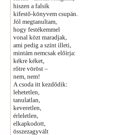
hiszen a falsík
kifestő-könyvem csupán.
Jól megtanultam,
hogy festékemmel
vonal közt maradjak,
ami pedig a színt illeti,
mintám nemcsak előírja:
kékre kéket,
rőtre vöröst –
nem, nem!
A csoda itt kezdődik:
lehetetlen,
tanulatlan,
keveretlen,
érleletlen,
elkapkodott,
összezagyvált