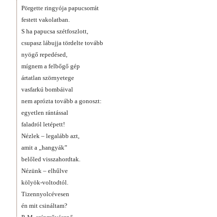
Pörgette ringyója papucsorrát
festett vakolatban.
S ha papucsa szétfoszlott,
csupasz lábujja tördelte tovább
nyögő repedésed,
mígnem a felbőgő gép
ártatlan szörnyetege
vasfarkú bombáival
nem aprózta tovább a gonoszt:
egyetlen rántással
faladról letépett!
Nézlek – legalább azt,
amit a „hangyák”
belőled visszahordtak.
Nézünk – elhűlve
kölyök-voltodtól.
Tizennyolcévesen
én mit csináltam?