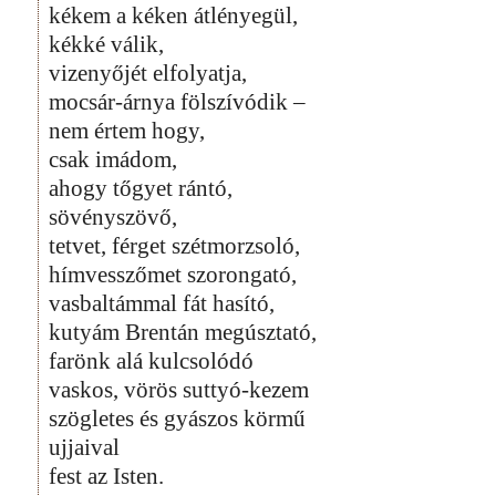
kékem a kéken átlényegül,
kékké válik,
vizenyőjét elfolyatja,
mocsár-árnya fölszívódik –
nem értem hogy,
csak imádom,
ahogy tőgyet rántó,
sövényszövő,
tetvet, férget szétmorzsoló,
hímvesszőmet szorongató,
vasbaltámmal fát hasító,
kutyám Brentán megúsztató,
farönk alá kulcsolódó
vaskos, vörös suttyó-kezem
szögletes és gyászos körmű
ujjaival
fest az Isten.