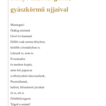
gyászkörmű ujjaival
Mantegna!
Órákig néztünk
Gível és fiammal.
Előbb csak turista-fényben,
később a homályban is.
Láttunk is, nem is.
Évszázados
és modern kopás,
mint két papucsa
a tébolyodott táncosnőnek,
Pusztulásnak,
hallod, fölszántott jócskán
itt is, ott is.
Fölülbélyegzett
Téged a semmi!