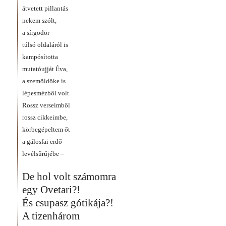
átvetett pillantás
nekem szólt,
a sírgödör
túlsó oldaláról is
kampósította
mutatóujját Éva,
a szemöldöke is
lépesmézből volt.
Rossz verseimből
rossz cikkeimbe,
körbegépeltem őt
a gálosfai erdő
levélsűrűjébe –
De hol volt számomra
egy Ovetari?!
És csupasz gótikája?!
A tizenhárom