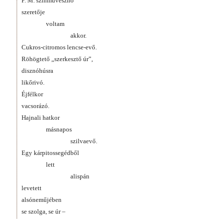
P. M. színművésznő
szeretője
voltam
akkor.
Cukros-citromos lencse-evő.
Röhögtető „szerkesztő úr”,
disznóhúsra
likőrivó.
Éjfélkor
vacsorázó.
Hajnali hatkor
másnapos
szilvaevő.
Egy kárpitossegédből
lett
alispán
levetett
alsóneműjében
se szolga, se úr –