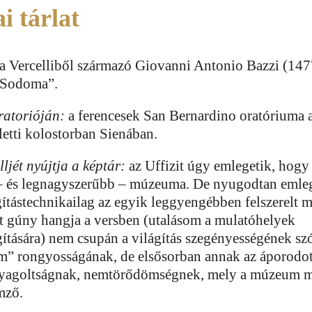
i tárlat
a Vercelliből származó Giovanni Antonio Bazzi (147
„Sodoma”.
ratorióján:
a ferencesek San Bernardino oratóriuma 
etti kolostorban Sienában.
lljét nyújtja a képtár:
az Uffizit úgy emlegetik, hogy 
– és legnagyszerűbb – múzeuma. De nyugodtan emle
ágítástechnikailag az egyik leggyengébben felszerelt
t gúny hangja a versben (utalásom a mulatóhelyek
ítására) nem csupán a világítás szegényességének szó
” rongyosságának, de elsősorban annak az áporodot
nyagoltságnak, nemtörődömségnek, mely a múzeum 
mző.