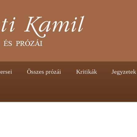
tent
ontent
ersei
Összes prózái
Kritikák
Jegyzetek