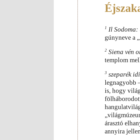
Éjszaka
1
Il Sodoma:
gúnyneve a 
2
Siena vén o
templom mell
3
szeparék idi
legnagyobb 
is, hogy vil
fölháborodot
hangulatvilág
„világmúzeum
árasztó elha
annyira jelle