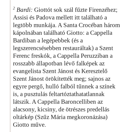
2
Bardi:
Giottót sok szál fűzte Firenzéhez;
Assisi és Padova mellett itt található a
legtöbb munkája. A Santa Crocéban három
kápolnában található Giotto: a Cappella
Bardiban a legépebbek (és a
legszerencsésebben restauráltak) a Szent
Ferenc freskók, a Cappella Peruzziban a
rosszabb állapotban lévő falképek az
evangelista Szent Jánost és Keresztelő
Szent Jánost örökítették meg; sajnos az
egyre pergő, hulló falból tűnnek a színek
is, a pusztulás feltartóztathatatlannak
látszik. A Cappella Baroncelliben az
alacsony, kicsiny, de ötrészes predellás
oltárkép (Szűz Mária megkoronázása)
Giotto műve.