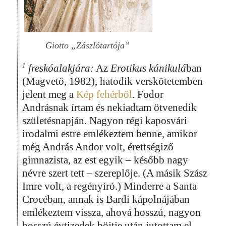
Giotto „Zászlótartója”
1
freskóalakjára:
Az
Erotikus kánikulá
ban
(Magvető, 1982), hatodik verskötetemben
jelent meg a
Kép fehérből
. Fodor
Andrásnak írtam és nekiadtam ötvenedik
születésnapján. Nagyon régi kaposvári
irodalmi estre emlékeztem benne, amikor
még András Andor volt, érettségiző
gimnazista, az est egyik – később nagy
névre szert tett – szereplője. (A másik Szász
Imre volt, a regényíró.) Minderre a Santa
Crocéban, annak is Bardi kápolnájában
emlékeztem vissza, ahová hosszú, nagyon
hosszú évtizedek böjtje után jutottam el.