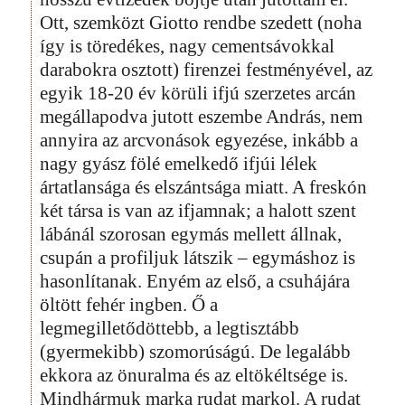
Ott, szemközt Giotto rendbe szedett (noha
így is töredékes, nagy cementsávokkal
darabokra osztott) firenzei festményével, az
egyik 18-20 év körüli ifjú szerzetes arcán
megállapodva jutott eszembe András, nem
annyira az arcvonások egyezése, inkább a
nagy gyász fölé emelkedő ifjúi lélek
ártatlansága és elszántsága miatt. A freskón
két társa is van az ifjamnak; a halott szent
lábánál szorosan egymás mellett állnak,
csupán a profiljuk látszik – egymáshoz is
hasonlítanak. Enyém az első, a csuhájára
öltött fehér ingben. Ő a
legmegilletődöttebb, a legtisztább
(gyermekibb) szomorúságú. De legalább
ekkora az önuralma és az eltökéltsége is.
Mindhármuk marka rudat markol. A rudat