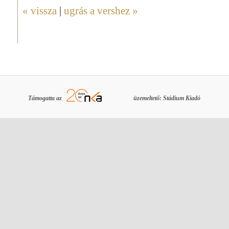
« vissza
|
ugrás a vershez »
Támogatta az
üzemeltető: Stádium Kiadó