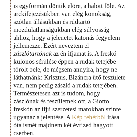
is egyformán döntik előre, a halott fölé. Az
arckifejezésükben van elég konokság,
szótlan állásukban és rúdtartó
mozdulatlanságukban elég súlyosság
ahhoz, hogy a jelenetet katonás fegyelem
jellemezze. Ezért neveztem el
zászlótartónak
az én ifjamat is. A freskó
különös sérülése éppen a rudak tetejébe
törölt bele, de mégsem annyira, hogy ne
láthatnánk: Krisztus, Bizáncra ütő feszülete
van, nem pedig zászló a rudak tetejében.
Természetesen azt is tudom, hogy
zászlónak és feszületnek ott, a Giotto
freskón az ifjú szerzetesi marokban szinte
ugyanaz a jelentése. A
Kép fehérből
írása
óta ismét majdnem két évtized hagyott
cserben.