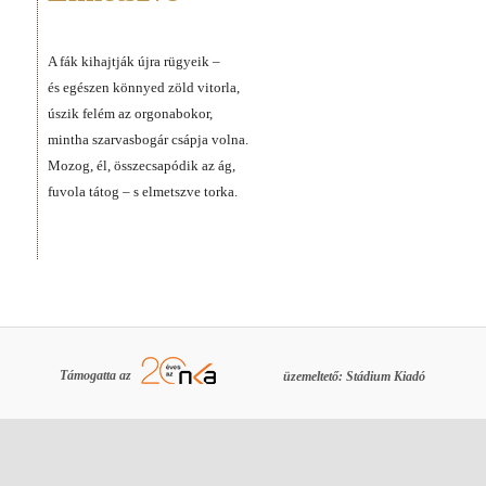
A fák kihajtják újra rügyeik –
és egészen könnyed zöld vitorla,
úszik felém az orgonabokor,
mintha szarvasbogár csápja volna.
Mozog, él, összecsapódik az ág,
fuvola tátog – s elmetszve torka.
Támogatta az
üzemeltető: Stádium Kiadó