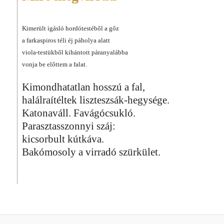
Kimerült igásló hordótestéből a gőz
a farkaspiros téli éj páholya alatt
viola-testükből kihántott páranyalábba
vonja be előttem a falat.
Kimondhatatlan hosszú a fal,
halálraítéltek liszteszsák-hegysége.
Katonaváll. Favágócsukló.
Parasztasszonnyi száj:
kicsorbult kútkáva.
Bakómosoly a virradó szürkület.