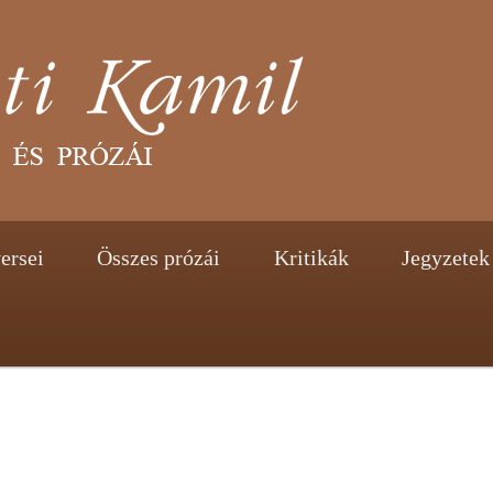
tent
ontent
ersei
Összes prózái
Kritikák
Jegyzetek