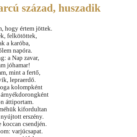
rcú század, huszadik
, hogy értem jöttek.
k, felkötöttek,
ak a karóba,
lőlem napóra.
g: a Nap zavar,
tam jóhamar!
m, mint a fertő,
ík, lepraerdő.
foga kolompként
or árnyékdorongként
n áttiportam.
méhük kifordultan
nyújtott erszény.
e koccan csendjén.
om: varjúcsapat.