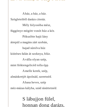
A ház, a ház, a ház.
Szögleteiből darázs citeráz.
Mély folyosóba mész,
függönye mögött vonót húz a kéz.
Pókszőtte hajú lány
átrepül a magára zárt szobán,
hajad súrolva húz
kiütéses falán át szoknya, blúz.
A válla olyan szép,
mint fióktengelicéd tolla épp.
A melle kerek, szép,
almáskertjét ápolnád, szeretnéd.
A hasa heves, szép
méz-mázas kályha, szád rásüttetnéd.
S lábujjon fülel,
honnan dong darázs,