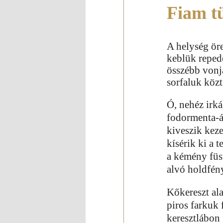
Fiam t
A helység ör
keblük reped
összébb vonj
sorfaluk köz
Ó, nehéz irká
fodormenta-á
kiveszik kez
kísérik ki a t
a kémény füs
alvó holdfény
Kőkereszt al
piros farkuk
keresztlábon 