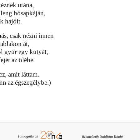
néznek utána,
 leng hósapkáján,
k hajóit.
ás, csak nézni innen
 ablakon át,
l gyúr egy kutyát,
fejét az ölébe.
ez, amit láttam.
nn az égszegélybe.)
Támogatta az
üzemeltető: Stádium Kiadó