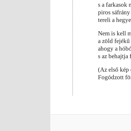
s a farkasok 
piros sáfrány
tereli a hegye
Nem is kell m
a zöld fejékű
ahogy a hóbó
s az behajtja 
(Az első kép 
Fogódzott fö