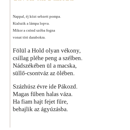
Nappal, éj közt sebzett pompa.
Kialszik a lámpa lopva.
Mikor a csönd szóba fogna
vonat töri darabokra.
Fölül a Hold olyan vékony,
csillag pléhe peng a szélben.
Nádszékében ül a macska,
süllő-csontváz az ölében.
Százhúsz évre ide Pákozd.
Magas fűben halas váza.
Ha fiam hajt fejet fűre,
behajlik az ágyúzásba.