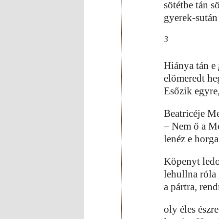
sötétbe tán sö
gyerek-sután 
3
Hiánya tán e
előmeredt he
Esőzik egyre
Beatricéje M
– Nem ő a Me
lenéz e horg
Köpenyt ledo
lehullna róla
a pártra, rend
oly éles észr