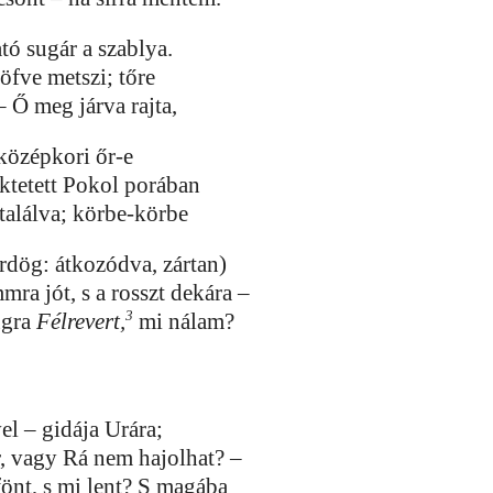
tó sugár a szablya.
öfve metszi; tőre
– Ő meg járva rajta,
 középkori őr-e
ktetett Pokol porában
 találva; körbe-körbe
Ördög: átkozódva, zártan)
ra jót, s a rosszt dekára –
3
ugra
Félrevert,
mi nálam?
el – gidája Urára;
r, vagy Rá nem hajolhat? –
fönt, s mi lent? S magába