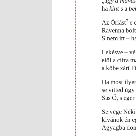
„Így a müvés
ha
kint
s a
be
7
Az Óriást
e 
Ravenna boltj
S nem itt – h
Lekésve – vég
elől a cifra 
a kőbe zárt F
Ha most ilye
se vitted úgy
Sas Ő, s egér
Se vége Néki
kivánok én e
Agyagba döng