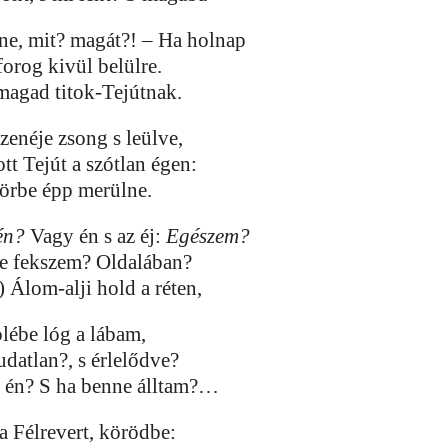
ne, mit? magát?! – Ha holnap
tforog kivül belülre.
magad titok-Tejútnak.
zenéje zsong s leülve,
t Tejút a szótlan égen:
körbe épp merülne.
én?
Vagy én s az éj:
Egészem?
e fekszem? Oldalában?
) Álom-alji hold a réten,
ölébe lóg a lábam,
udatlan?, s érlelődve?
m én? S ha benne álltam?…
a Félrevert, körödbe: