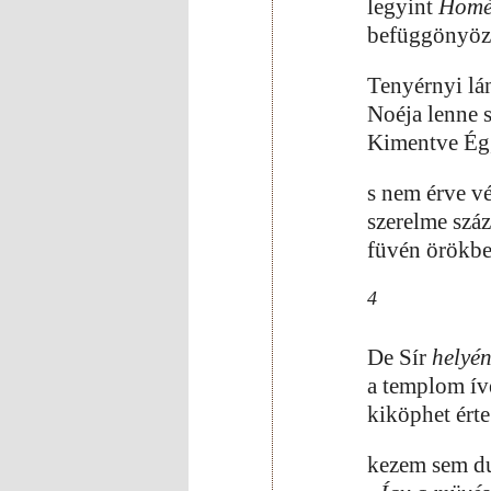
legyint
Homé
befüggönyöz
Tenyérnyi lá
Noéja lenne 
Kimentve Ég,
s nem érve vé
szerelme szá
füvén örökbe
4
De Sír
helyén
a templom ív
kiköphet ért
kezem sem d