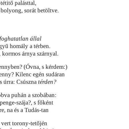
tétitő palásttal,
bolyong, sorát betöltve.
foghatatlan állal
gyű homály a térben.
, kormos árnya szárnyal.
ennyben? (Óvna, s kérdem:)
nny? Kilenc egén sudáran
as úrra: Csúszna
térden?
bva puhán a szobában:
 penge-szája?, s főként
re, na és a Tudás-tan
e vert torony-tetőjén