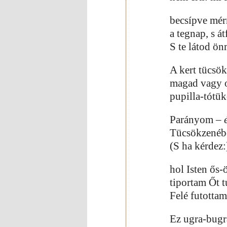
becsípve mér
a tegnap, s á
S te látod ön
A kert tücsök
magad vagy ot
pupilla-tótü
Parányom –
Tücsökzenéb
(S ha kérdez:
hol Isten ős-
tiportam Őt t
Felé futotta
Ez ugra-bugr