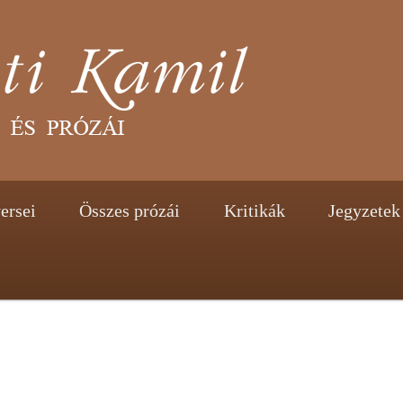
tent
ontent
ersei
Összes prózái
Kritikák
Jegyzetek