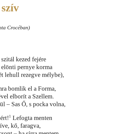
szív
nta Crocéban)
zitál kezed fejére
t elönti pernye korma
t lehull rezegve mélybe),
mra bomlik el a Forma,
ével elborít a Szellem.
ül – Sas Ő, s pocka volna,
1
ért!
Lefogta menten
íve, kő, faragva,
 csont – ha sírra mentem.