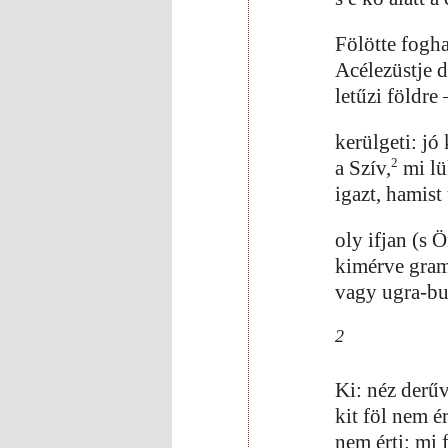
Fölötte fogha
Acélezüstje d
letűzi földre 
kerülgeti: jó
2
a Szív,
mi lü
igazt, hamist
oly ifjan (s 
kimérve gramm
vagy ugra-b
2
Ki: néz derűv
kit föl nem é
nem érti: mi 