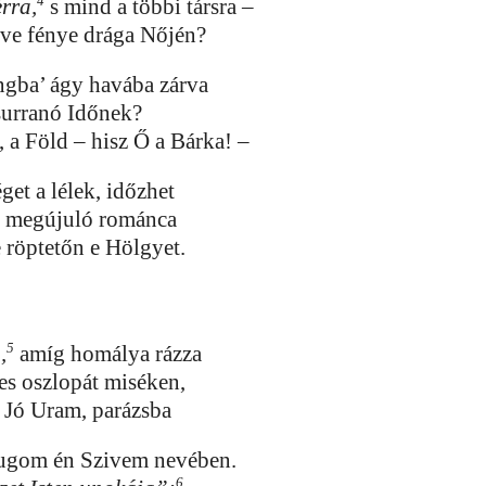
4
rra,
s mind a többi társra –
ve fénye drága Nőjén?
ngba’ ágy havába zárva
surranó Időnek?
 a Föld – hisz Ő a Bárka! –
get a lélek, időzhet
z megújuló románca
 röptetőn e Hölgyet.
5
,
amíg homálya rázza
es oszlopát miséken,
e Jó Uram, parázsba
ugom én Szivem nevében.
6