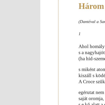
Három 
(Dantéval a Sa
1
Ahol homály s
s a nagyhajó
(ha híd-szemé
s miként ato
kiszáll s köd
A Croce szűk
egérutat nem 
saját oromja, 
s e kő alatt a