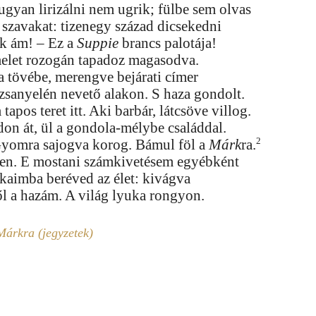
gyan lirizálni nem ugrik; fülbe sem olvas
szavakat: tizenegy század dicsekedni
jik ám! – Ez a
Suppie
brancs palotája!
elet rozogán tapadoz magasodva.
t a tövébe, merengve bejárati címer
zsanyelén nevető alakon. S haza gondolt.
tapos teret itt. Aki barbár, látcsöve villog.
don át, ül a gondola-mélybe családdal.
2
Gyomra sajogva korog. Bámul föl a
Márk
ra.
en. E mostani számkivetésem egyébként
akaimba beréved az élet: kivágva
ől a hazám. A világ lyuka rongyon.
Márkra (jegyzetek)