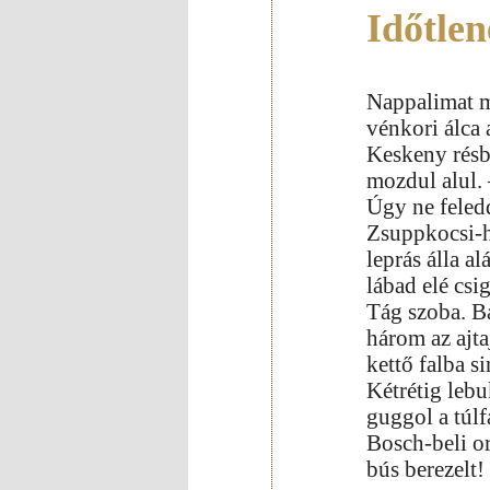
Időtlen
Nappalimat m
vénkori álca 
Keskeny résb
mozdul alul.
Úgy ne feledd
Zsuppkocsi-h
leprás álla al
lábad elé csi
Tág szoba. Bá
három az ajta
kettő falba s
Kétrétig leb
guggol a túlf
Bosch-beli or
bús berezelt!