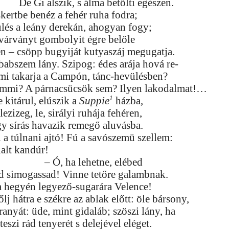
De Gi alszik, s álma betölti egészen.
kertbe benéz a fehér ruha fodra;
ülés a leány derekán, ahogyan fogy;
ivárványt gombolyit égre belőle
én – csöpp bugyiját kutyaszáj megugatja.
babszem lány. Szipog: édes arája hová re-
 mi takarja a Campón, tánc-hevülésben?
emmi? A párnacsücsök sem? Ilyen lakodalmat!…
1
 kitárul, elúszik a
Suppie
házba,
lezizeg, le, sirályi ruhája fehéren,
gy sírás havazik remegő aluvásba.
a túlnani ajtó! Fú a savószemü szellem:
alt kandúr!
– Ó, ha lehetne, elébed
 simogassad! Vinne tetőre galambnak.
ra hegyén legyező-sugarára Velence!
lj hátra e székre az ablak előtt: öle bársony,
ranyát: üde, mint gidaláb; szöszi lány, ha
eszi rád tenyerét s delejével eléget.