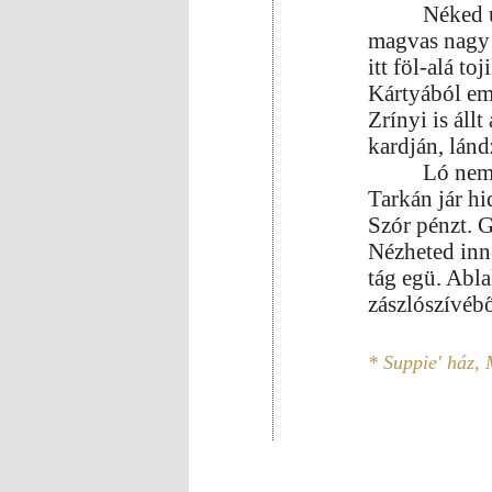
Néked u
magvas nagy 
itt föl-alá to
Kártyából em
Zrínyi is áll
kardján, lánd
Ló nem 
Tarkán jár hi
Szór pénzt. 
Nézheted inn
tág egü. Abl
zászlószívéb
* Suppie' ház, 