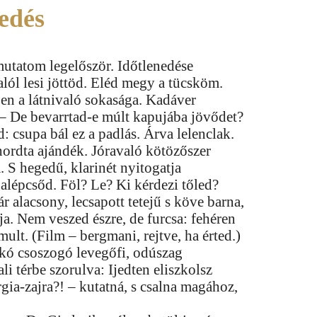
edés
utatom legelőször. Időtlenedése
alól lesi jöttöd. Eléd megy a tücsköm.
en a látnivaló sokasága. Kadáver
 – De bevarrtad-e múlt kapujába jövődet?
: csupa bál ez a padlás. Árva lelenclak.
ordta ajándék. Jóravaló kötözőszer
á. S hegedű, klarinét nyitogatja
galépcsőd. Föl? Le? Ki kérdezi tőled?
r alacsony, lecsapott tetejű s köve barna,
ja. Nem veszed észre, de furcsa: fehéren
imult. (Film – bergmani, rejtve, ha érted.)
ukó csoszogó levegőfi, odúszag
ali térbe szorulva: Ijedten eliszkolsz
gia-zajra?! – kutatná, s csalna magához,