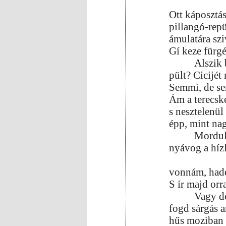
Ott káposztás
pillangó-rep
ámulatára sz
Gí keze fürg
Alszik 
pült? Cicijét
Semmi, de s
Ám a terecske
s nesztelenül 
épp, mint na
Mordul 
nyávog a hízl
vonnám, hadd
S ír majd or
Vagy dő
fogd sárgás a
hűs moziban t