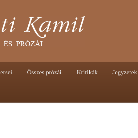
tent
ontent
ersei
Összes prózái
Kritikák
Jegyzetek