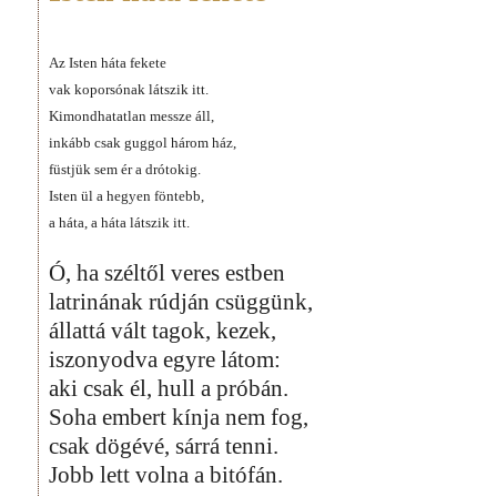
Az Isten háta fekete
vak koporsónak látszik itt.
Kimondhatatlan messze áll,
inkább csak guggol három ház,
füstjük sem ér a drótokig.
Isten ül a hegyen föntebb,
a háta, a háta látszik itt.
Ó, ha széltől veres estben
latrinának rúdján csüggünk,
állattá vált tagok, kezek,
iszonyodva egyre látom:
aki csak él, hull a próbán.
Soha embert kínja nem fog,
csak dögévé, sárrá tenni.
Jobb lett volna a bitófán.