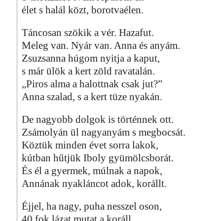
élet s halál közt, borotvaélen.
Táncosan szökik a vér. Hazafut.
Meleg van. Nyár van. Anna és anyám.
Zsuzsanna húgom nyitja a kaput,
s már ülök a kert zöld ravatalán.
„Piros alma a halottnak csak jut?”
Anna szalad, s a kert tüze nyakán.
De nagyobb dolgok is történnek ott.
Zsámolyán ül nagyanyám s megbocsát.
Köztük minden évet sorra lakok,
kútban hűtjük Iboly gyümölcsborát.
És él a gyermek, múlnak a napok,
Annának nyakláncot adok, korállt.
Éjjel, ha nagy, puha nesszel oson,
40 fok lázat mutat a koráll.