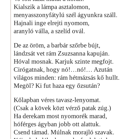
Kialszik a lámpa asztalomon,
menyasszonyfátylú szél ágyunkra száll.
Hajnali inge elrejti nyomom,
aranyló válla, a szelíd ovál.
De az öröm, a barbár szőrbe bújt,
lándzsát vet rám Zsuzsanna kapuján.
Hóval mosnak. Karjuk szinte megfojt.
Cirógatnak, hogy nó!…nó!… Azután
világos minden: rám hétmázsás kő hullt.
Megöl? Ki fut haza egy őzsután?
Kőlapban véres tavasz-lenyomat.
(Csak a kövek közt vérző patak zúg.)
Ha derekam most nyomorék marad,
hóférges ágyban jobb ott alattuk.
Csend támad. Múlnak morajló szavak.