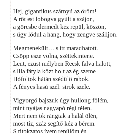
Hej, gigantikus szárnyú az öröm!
A rőt est lobogva gyúlt a szájon,
a görcsbe dermedt kéz repül, köszön,
s úgy lódul a hang, hogy zengve szálljon.
Megmenekült… s itt maradhatott.
Csöpp esze volna, széttekintene.
Lent, ezüst mélyben Recsk falva halott,
s lila fátyla közt holt az ég szeme.
Hófoltok hátán szédülő rabok.
A fényes hasú szél: sírok szele.
Vigyorgó bajszuk úgy hullong fölém,
mint nyájas nagyapó régi télen.
Mert nem ők rángtak a halál ölén,
most tíz, száz segítő kéz a bérem.
S titokzatos ívem repülöm én