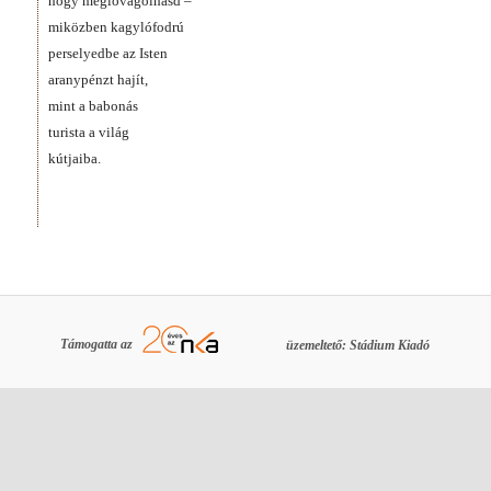
hogy meglovagolhasd –
miközben kagylófodrú
perselyedbe az Isten
aranypénzt hajít,
mint a babonás
turista a világ
kútjaiba.
Támogatta az
üzemeltető: Stádium Kiadó