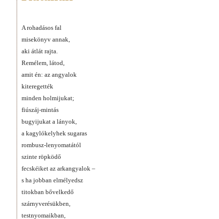
A rohadásos fal
misekönyv annak,
aki átlát rajta.
Remélem, látod,
amit én: az angyalok
kiteregették
minden holmijukat;
fiúszáj-mintás
bugyijukat a lányok,
a kagylókelyhek sugaras
rombusz-lenyomatától
szinte röpködő
fecskéiket az arkangyalok –
s ha jobban elmélyedsz
titokban bővelkedő
szárnyverésükben,
testnyomaikban,