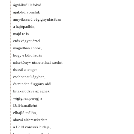
ágylábról lefolyó
ajak-körvonaluk
árnyékszerű végignyúlásában
a hajópadlón,
majd te is
erős vágyat érzel
magadban ahhoz,
hogy e kőrohadás
misekönyv útmutatásai szerint
ússzál a tenger-
csobbanatú ágyban,
és minden függöny alól
kitakaródzva az égnek
végighemperegj a
Dalí-kanálként
elhajló mólón,
ahová aláereszkedett
a Hold vörösréz bidéje,