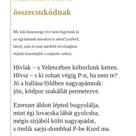
összecsukódnak
Mi, kik huszonegy éve nem fogytunk ki
az egymásnak mondott (s adott!) szóból,
látod, száz és száz mérföld távolságban
fejünk összehajlik s szájunk csókol.
Hívlak – s Velencében kóborlunk ketten.
Hívsz – s ki rohan végig P-n, ha nem te?
Jó a hallása földben nagyapámnak:
jön, ködpor szakállát permetezve.
Ezerszer áldott lépted bugyolálja,
mint égi lovacska lábát gyolcsba;
mégis sírjából költi nagyapádat,
s ömlik sarjú-dombbal P-be Kurd ma.