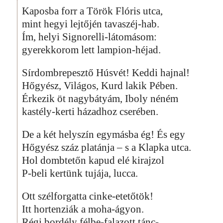
Kaposba forr a Török Flóris utca,
mint hegyi lejtőjén tavaszéj-hab.
Ím, helyi Signorelli-látomásom:
gyerekkorom lett lampion-héjad.
Sírdombrepesztő Húsvét! Keddi hajnal!
Hőgyész, Világos, Kurd lakik Pében.
Érkezik öt nagybátyám, Iboly néném
kastély-kerti házadhoz cserében.
De a két helyszín egymásba ég! És egy
Hőgyész száz platánja – s a Klapka utca.
Hol dombtetőn kapud elé kirajzol
P-beli kertünk tujája, lucca.
Ott szélforgatta cinke-etetőtök!
Itt hortenziák a moha-ágyon.
Régi bordély félbe-falazott tánc-