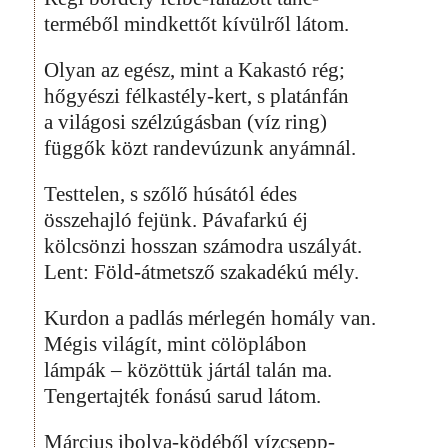
terméből mindkettőt kívülről látom.
Olyan az egész, mint a Kakastó rég;
hőgyészi félkastély-kert, s platánfán
a világosi szélzúgásban (víz ring)
függők közt randevúzunk anyámnál.
Testtelen, s szőlő húsától édes
összehajló fejünk. Pávafarkú éj
kölcsönzi hosszan számodra uszályát.
Lent: Föld-átmetsző szakadékú mély.
Kurdon a padlás mérlegén homály van.
Mégis világít, mint cölöplábon
lámpák – közöttük jártál talán ma.
Tengertajték fonású sarud látom.
Március ibolya-ködéből vízcsepp-