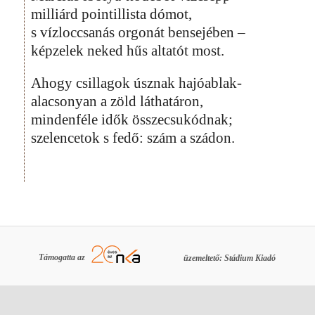
milliárd pointillista dómot,
s vízloccsanás orgonát bensejében –
képzelek neked hűs altatót most.
Ahogy csillagok úsznak hajóablak-
alacsonyan a zöld láthatáron,
mindenféle idők összecsukódnak;
szelencetok s fedő: szám a szádon.
Támogatta az
üzemeltető: Stádium Kiadó