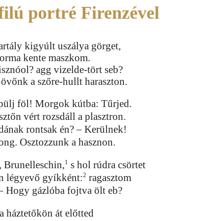
ilú portré Firenzével
artály kigyúlt uszálya görget,
 korma kente maszkom.
sznóol? agg vizelde-tört seb?
övőnk a szőre-hullt haraszton.
pülj föl! Morgok kútba: Tűrjed.
ztőn vért rozsdáll a plasztron.
ának rontsak én? – Kerülnek!
song. Osztozzunk a hasznon.
1
, Brunelleschin,
s hol rúdra csörtet
2
n légyevő gyíkként:
ragasztom
– Hogy gázlóba fojtva ölt eb?
 háztetőkön át előtted