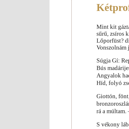
Kétprof
Mint kit gázt
sűrű, zsíros
Lőporfüst? di
Vonszolnám j
Súgja Gí: Re
Bús madárijes
Angyalok had
Híd, folyó z
Giottón, fönt
bronzoroszlá
rá a múltam. 
S vékony lába