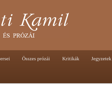
tent
ontent
ersei
Összes prózái
Kritikák
Jegyzetek