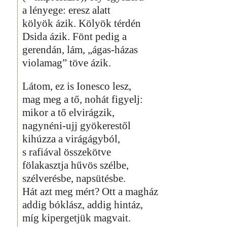
a lényege: eresz alatt
kölyök ázik. Kölyök térdén
Dsida ázik. Fönt pedig a
gerendán, lám, „ágas-házas
violamag” töve ázik.
Látom, ez is Ionesco lesz,
mag meg a tő, nohát figyelj:
mikor a tő elvirágzik,
nagynéni-ujj gyökerestől
kihúzza a virágágyból,
s rafiával összekötve
fölakasztja hűvös szélbe,
szélverésbe, napsütésbe.
Hát azt meg mért? Ott a magház
addig bóklász, addig hintáz,
míg kipergetjük magvait.