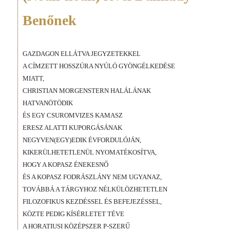
Benőnek
GAZDAGON ELLÁTVA JEGYZETEKKEL
A CÍMZETT HOSSZÚRA NYÚLÓ GYÖNGÉLKEDÉSE
MIATT,
CHRISTIAN MORGENSTERN HALÁLÁNAK
HATVANÖTÖDIK
ÉS EGY CSUROMVIZES KAMASZ
ERESZ ALATTI KUPORGÁSÁNAK
NEGYVEN(EGY)EDIK ÉVFORDULÓJÁN,
KIKERÜLHETETLENÜL NYOMATÉKOSÍTVA,
HOGY A KOPASZ ÉNEKESNŐ
ÉS A KOPASZ FODRÁSZLÁNY NEM UGYANAZ,
TOVÁBBÁ A TÁRGYHOZ NÉLKÜLÖZHETETLEN
FILOZOFIKUS KEZDÉSSEL ÉS BEFEJEZÉSSEL,
KÖZTE PEDIG KÍSÉRLETET TÉVE
A HORATIUSI KÖZÉPSZER P-SZERŰ