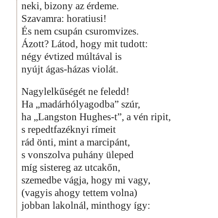
neki, bizony az érdeme.
Szavamra: horatiusi!
És nem csupán csuromvizes.
Ázott? Látod, hogy mit tudott:
négy évtized múltával is
nyújt ágas-házas violát.
Nagylelkűségét ne feledd!
Ha „madárhólyagodba” szúr,
ha „Langston Hughes-t”, a vén ripit,
s repedtfazéknyi rímeit
rád önti, mint a marcipánt,
s vonszolva puhány üleped
míg sistereg az utcakőn,
szemedbe vágja, hogy mi vagy,
(vagyis ahogy tettem volna)
jobban lakolnál, minthogy így: