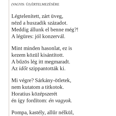
(VAGYIS: ÚJ) ÉRTELMEZÉSÉRE
Légtelenített, zárt üveg,
nézd a huszadik századot.
Meddig állunk el benne még?!
A légüres: jól konzervál.
Mint minden hasonlat, ez is
kezem közül kisántított.
A bűzös lég itt megmaradt.
Az
időt
szippantották ki.
Mi végre? Sárkány-ötletek,
nem kutatom a titkotok.
Horatius középszerét
én így fordítom:
én vagyok.
Pompa, kastély, allűr nélkül,