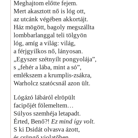
Meghajtom előtte fejem.
Mert akasztott nő is lóg ott,
az utcánk végében akkortájt.
Ház mögött, bagoly megszállta
lombbarlanggal teli tölgyön
lóg, amíg a világ: világ,
a férjgyilkos nő, lányosan.
„Egyszer szétnyílt pongyolája”,
s „fehér a lába, mint a só”,
emlékszem a krumplis-zsákra,
Warholcz szatócsnál azon ült.
Lógázó lábáról elröpült
facipőjét fölemeltem…
Súlyos szemhéja letapadt.
Érted, Benő?!
Ez mind így volt.
S ki Dsidát olvasva ázott,
és csüngő violatőben