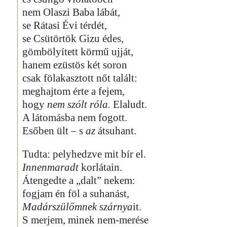
nem Olaszi Baba lábát,
se Rátasi Évi térdét,
se Csütörtök Gizu édes,
gömbölyített körmű ujját,
hanem ezüstös két soron
csak fölakasztott nőt talált:
meghajtom érte a fejem,
hogy
nem szólt róla.
Elaludt.
A látomásba nem fogott.
Esőben ült – s
az
átsuhant.
Tudta: pelyhedzve mit bír el.
Innenmaradt
korlátain.
Átengedte a „dalt” nekem:
fogjam én föl a suhanást,
Madárszülőmnek szárnya
it.
S merjem, minek nem-merése