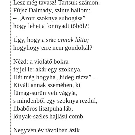
Lesz még tavasz! Tartsuk számon.
Fújsz Dalmady, szinte hallom:
– „Ázott szoknya suhogása”
hogy lehet a fonnyadt tőből?!
Úgy, hogy a srác
annak látta;
hogyhogy erre nem gondoltál?
Nézd: a violatő bokra
fejjel le: akár egy szoknya.
Hát még hogyha „hideg rázza”…
Kivált annak szemében, ki
fűmag-sűrűn veti vágyát,
s mindenből egy szoknya rezdül,
libabőrös lisztpuha láb,
lónyak-széles hajlású comb.
Negyven év távolban ázik.