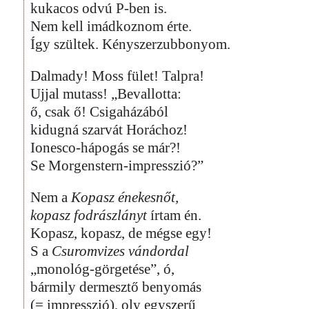
kukacos odvú P-ben is.
Nem kell imádkoznom érte.
Így szültek. Kényszerzubbonyom.
Dalmady! Moss fület! Talpra!
Ujjal mutass! „Bevallotta:
ő, csak ő! Csigaházából
kidugná szarvát Horáchoz!
Ionesco-hápogás se már?!
Se Morgenstern-impresszió?”
Nem a
Kopasz énekesnőt,
kopasz fodrászlányt
írtam én.
Kopasz, kopasz, de mégse egy!
S a
Csuromvizes vándordal
„monológ-görgetése”, ó,
bármily dermesztő benyomás
(= impresszió), oly egyszerű