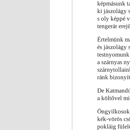
képmásunk ta
ki jászolágy
s oly képpé 
tengerár erejű
Értelmünk ma
és jászolágy 
testnyomunk 
a szárnyas n
szárnytollai
ránk bizonyít
De Katmandú
a költővel m
Öngyilkosok
kék-vörös cs
pokláig füle