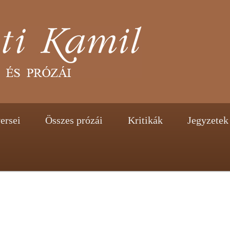
tent
ontent
ersei
Összes prózái
Kritikák
Jegyzetek