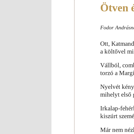
Ötven 
Fodor Andrásn
Ott, Katmand
a költővel m
Vállból, com
torzó a Margi
Nyelvét kény
mihelyt első 
Irkalap-fehér
kiszúrt szemé
Már nem nézh