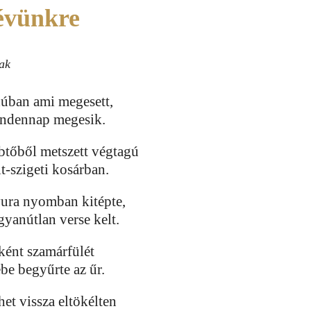
évünkre
ak
úban ami megesett,
indennap megesik.
btőből metszett végtagú
t-szigeti kosárban.
ura nyomban kitépte,
gyanútlan verse kelt.
ként szamárfülét
be begyűrte az űr.
et vissza eltökélten