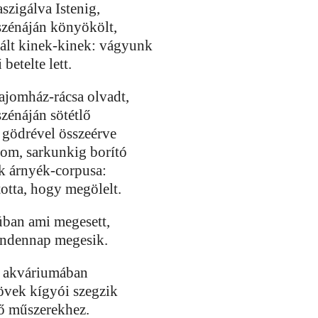
szigálva Istenig,
 szénáján könyökölt,
vált kinek-kinek: vágyunk
 betelte lett.
jomház-rácsa olvadt,
szénáján sötétlő
gödrével összeérve
yom, sarkunkig borító
nk árnyék-corpusa:
otta, hogy megölelt.
ban ami megesett,
indennap megesik.
 akváriumában
övek kígyói szegzik
lő műszerekhez.