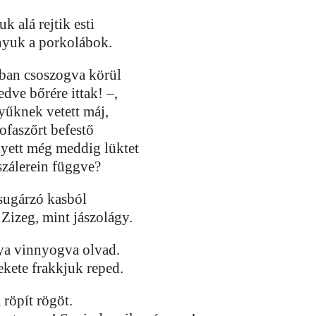
k alá rejtik esti
nyuk a porkolábok.
ban csoszogva körül
dve bőrére ittak! –,
yűknek vetett máj,
ofaszőrt befestő
lyett még meddig lüktet
szálerein függve?
 sugárzó kasból
. Zizeg, mint jászolágy.
ya vinnyogva olvad.
ekete frakkjuk reped.
 röpít rögöt.