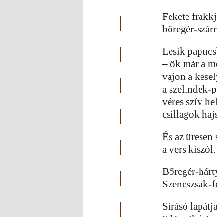
Fekete frakkju
bőregér-szár
Lesik papucs
– ők már a me
vajon a kesel
a szelindek-p
véres szív he
csillagok haj
És az üresen
a vers kiszól
Bőregér-hárt
Szeneszsák-f
Sírásó lapátja