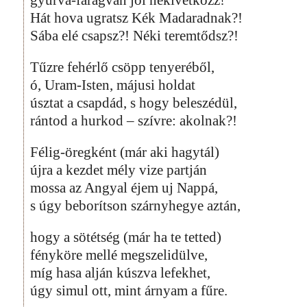
Hát hova ugratsz Kék Madaradnak?!
Sába elé csapsz?! Néki teremtődsz?!
Tűzre fehérlő csöpp tenyeréből,
ó, Uram-Isten, májusi holdat
úsztat a csapdád, s hogy beleszédül,
rántod a hurkod – szívre: akolnak?!
Félig-öregként (már aki hagytál)
újra a kezdet mély vize partján
mossa az Angyal éjem uj Nappá,
s úgy beborítson szárnyhegye aztán,
hogy a sötétség (már ha te tetted)
fényköre mellé megszelidülve,
míg hasa alján kúszva lefekhet,
úgy simul ott, mint árnyam a fűre.