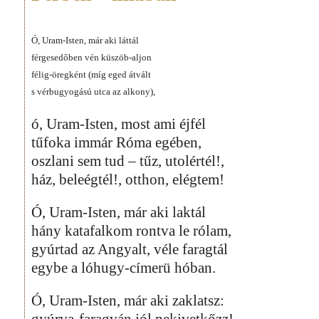
Ó, Uram-Isten, már aki láttál
férgesedőben vén küszöb-aljon
félig-öregként (míg eged átvált
s vérbugyogású utca az alkony),
ó, Uram-Isten, most ami éjfél
tűfoka immár Róma egében,
oszlani sem tud – tűz, utolértél!,
ház, beleégtél!, otthon, elégtem!
Ó, Uram-Isten, már aki laktál
hány katafalkom rontva le rólam,
gyúrtad az Angyalt, véle faragtál
egybe a lóhugy-címerü hóban.
Ó, Uram-Isten, már aki zaklatsz:
gyúrva-faragván jól nekivetkőzz!