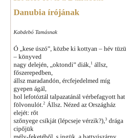
Danubia írójának
Kabdebó Tamásnak
Ó „kese úszó”, közbe ki kottyan – hév tüzü
– könyved
1
nagy delején, „oktondi” diák,
állsz,
főszerepedben,
állsz maradandón, ércfejedelmed míg
gyepen ágál,
hol lefotóztál talpazatánál vérbefagyott hat
2
fölvonulót.
Állsz. Nézed az Országház
elejét: rőt
3
szőnyege csíkját (lépcseje vérzik?),
drága
cipőjük
mély-feketéből, s ingük, a hattyúszárny