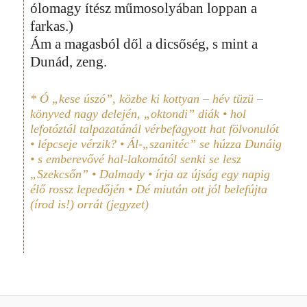
ólomagy ítész műmosolyában loppan a
farkas.)
Ám a magasból dől a dicsőség, s mint a
Dunád, zeng.
* Ó „kese úszó”, közbe ki kottyan – hév tüzü –
könyved nagy delején, „oktondi” diák • hol
lefotóztál talpazatánál vérbefagyott hat fölvonulót
• lépcseje vérzik? • Ál-„szanitéc” se húzza Dunáig
• s emberevővé hal-lakomától senki se lesz
„Szekcsőn” • Dalmady • írja az újság egy napig
élő rossz lepedőjén • Dé miután ott jól belefújta
(írod is!) orrát (jegyzet)