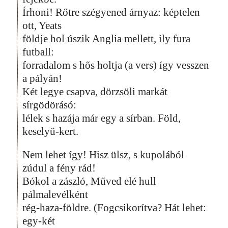
Írhoni! Rőtre szégyened árnyaz: képtelen
ott, Yeats
földje hol úszik Anglia mellett, ily fura
futball:
forradalom s hős holtja (a vers) így vesszen
a pályán!
Két legye csapva, dörzsöli markát
sírgödörásó:
lélek s hazája már egy a sírban. Föld,
keselyű-kert.
Nem lehet így! Hisz ülsz, s kupolából
zúdul a fény rád!
Bókol a zászló, Műved elé hull
pálmalevélként
rég-haza-földre. (Fogcsikorítva? Hát lehet:
egy-két