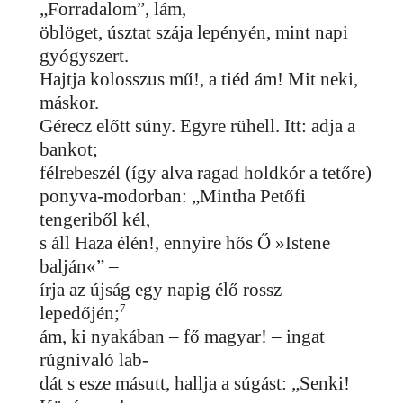
„Forradalom”, lám,
öblöget, úsztat szája lepényén, mint napi
gyógyszert.
Hajtja kolosszus mű!, a tiéd ám! Mit neki,
máskor.
Gérecz előtt súny. Egyre rühell. Itt: adja a
bankot;
félrebeszél (így alva ragad holdkór a tetőre)
ponyva-modorban: „Mintha Petőfi
tengeriből kél,
s áll Haza élén!, ennyire hős Ő »Istene
balján«” –
írja az újság egy napig élő rossz
7
lepedőjén;
ám, ki nyakában – fő magyar! – ingat
rúgnivaló lab-
dát s esze másutt, hallja a súgást: „Senki!