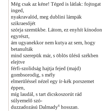
Még csak az kéne! Téged is látlak: fojtogat
inged,
nyakravalód, meg dublini lámpák
szikraesőjét
szórja szemükbe. Látom, ez enyhít kínodon
egyrészt,
ám ugyanekkor nem kutya az sem, hogy
betanulták
mind szerepük már, s öblös ülésű székben
elejtve
férfi-szolidság hajtja fejed (majd)
gombsorodig, s mély
elmerüléssel nézel egy ír-kék porszemet
éppen,
míg laudál, s tart dicskoszorút rád
súlyemelő szó-
6
duzzadozású Dalmady
hosszan.