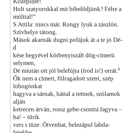
Középszer!
Holt szatyorokkal mit bibelődjünk? Félre a
múlttal!”
S Attila: nincs már. Rongy lyuk a zászlón.
Szívhelye tátong.
Mások akarnák dugni pofájuk át a te jó Dé-
d
kése hegyével körbenyiszált dög-címerü
selymen,
8
Dé miután ott jól belefújta (írod is!) orrát.
Ők nem a címert, fölragadott szent, szép
lobogónkat
hagyva a sárnak, háttal a tettnek, szólamok
alján
ketrecen árván, rossz gebe-csonttá fagyva –
ha! – tűrik
vers s tüze: Ötvenhat, belezápul labda-
fejekbe.