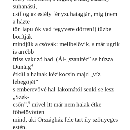
suhanású,
csillog az estély fényzuhatagján, míg (nem
a házte-
tőn lapulók vad fegyvere dörren!) tűzbe
borítják
mindjük a csóvák: mellbelövik, s már ugrik
is arrébb
friss vakuzó had. (Ál-„szanitéc” se húzza
4
Dunáig
étkül a halnak kézikocsin majd „víz
lebegőjét”
s emberevővé hal-lakomától senki se lesz
„Szek-
5
csőn”,
mivel itt már nem halak étke
főbelövötten
mind, aki Országház fele tart ily szőnyeges
estén.