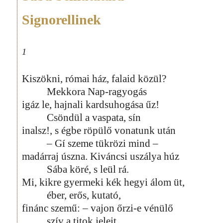
Signorellinek
1
Kiszökni, római ház, falaid közül?
Mekkora Nap-ragyogás
igáz le, hajnali kardsuhogása űz!
Csöndül a vaspata, sín
inalsz!, s égbe röpülő vonatunk után
– Gí szeme tükrözi mind –
madárraj úszna. Kiváncsi uszálya húz
Sába köré, s leül rá.
Mi, kikre gyermeki kék hegyi álom üt,
éber, erős, kutató,
finánc szemű: – vajon őrzi-e vénülő
szív a titok jeleit,