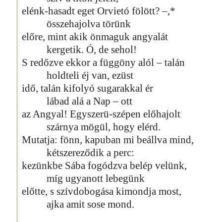
elénk-hasadt eget Orvietó fölött? –,*
összehajolva törünk
előre, mint akik önmaguk angyalát
kergetik. Ó, de sehol!
S redőzve ekkor a függöny alól – talán
holdteli éj van, ezüst
idő, talán kifolyó sugarakkal ér
lábad alá a Nap – ott
az Angyal! Egyszerü-szépen előhajolt
szárnya mögül, hogy elérd.
Mutatja: fönn, kapuban mi beállva mind,
kétszereződik a perc:
kezünkbe Sába fogódzva belép velünk,
míg ugyanott lebegünk
előtte, s szívdobogása kimondja most,
ajka amit sose mond.