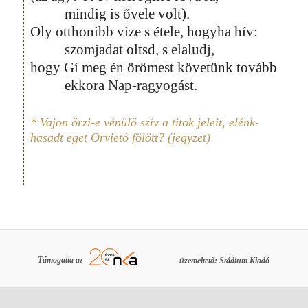
mindig is ővele volt).
Oly otthonibb vize s étele, hogyha hív:
szomjadat oltsd, s elaludj,
hogy Gí meg én örömest követünk tovább
ekkora Nap-ragyogást.
* Vajon őrzi-e vénülő szív a titok jeleit, elénk-
hasadt eget Orvietó fölött? (jegyzet)
Támogatta az
üzemeltető: Stádium Kiadó