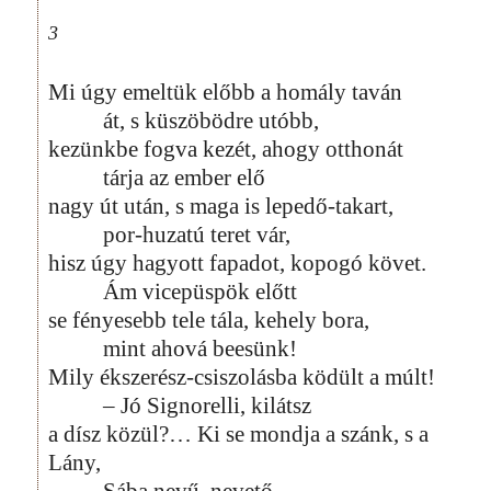
3
Mi úgy emeltük előbb a homály taván
át, s küszöbödre utóbb,
kezünkbe fogva kezét, ahogy otthonát
tárja az ember elő
nagy út után, s maga is lepedő-takart,
por-huzatú teret vár,
hisz úgy hagyott fapadot, kopogó követ.
Ám vicepüspök előtt
se fényesebb tele tála, kehely bora,
mint ahová beesünk!
Mily ékszerész-csiszolásba ködült a múlt!
– Jó Signorelli, kilátsz
a dísz közül?… Ki se mondja a szánk, s a
Lány,
Sába nevű, nevető,