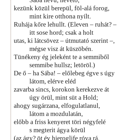
kezünk közül berepül, föl-alá forog,
mint kire otthona nyílt.
Ruhája kőre lehullt. (Eleven – ruhát? –
itt sose hord; csak a holt
utas, ki látcsövez – útmutató szerint –,
mégse visz át küszöbén.
Tünékeny ég jeleként te a semmiből
semmibe hullsz; letöröl.)
De ő – ha Sába! – előlebeg égve s úgy
látom, elérve eléd
zavarba sincs, korokon kerekezve át
úgy örül, mint süt a Hold;
ahogy sugárzana, elfogulatlanul,
látom a mozdulatán,
előbb a friss kenyeret töri négyfelé
s megterit ágya körül
(az ágy? öt év hieroglife róva rá,