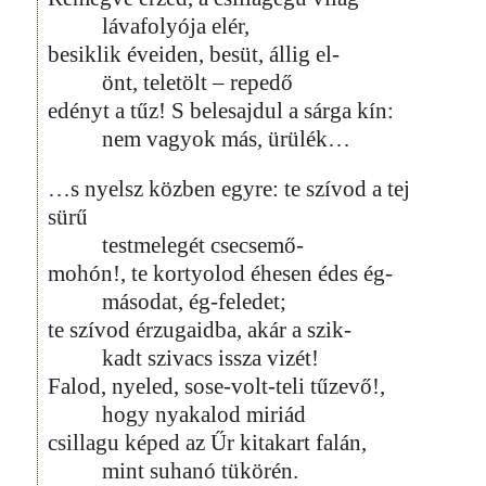
lávafolyója elér,
besiklik éveiden, besüt, állig el-
önt, teletölt – repedő
edényt a tűz! S belesajdul a sárga kín:
nem vagyok más, ürülék…
…s nyelsz közben egyre: te szívod a tej
sürű
testmelegét csecsemő-
mohón!, te kortyolod éhesen édes ég-
másodat, ég-feledet;
te szívod érzugaidba, akár a szik-
kadt szivacs issza vizét!
Falod, nyeled, sose-volt-teli tűzevő!,
hogy nyakalod miriád
csillagu képed az Űr kitakart falán,
mint suhanó tükörén.