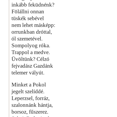
inkább feküdnénk?
Fölállni onnan
tüskék sebével
nem lehet másképp:
orrunkban dróttal,
ól szemetével.
Sompolyog róka.
Trappol a medve.
Üvöltünk? Célzó
fejvadász Gazdánk
telemer vályút.
Minket a Pokol
jegelt szelíddé.
Leperzsel, forráz,
szalonnánk hántja,
borsoz, fűszerez.