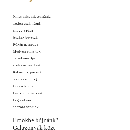
Nincs mást mit tennünk.
Tétlen csak nézni,
ahogy a róka
jércénk bevérzi.
Rókán át medve!
Medvén át hajtók
célzókeresztje
szeli szét mellünk.
Kakasunk, jércénk
után az eb: dög.
Után a ház: rom.
Házban hal társunk.
Legutoljára:
epezöld szívünk.
Erdőkbe bújnánk?
Galagonyák közt