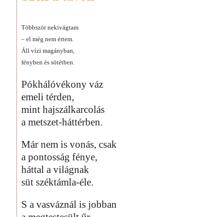
Többször nekivágtam
– el még nem értem.
Áll vízi magányban,
fényben és sötétben.
Pókhálóvékony váz
emeli térden,
mint hajszálkarcolás
a metszet-háttérben.
Már nem is vonás, csak
a pontosság fénye,
háttal a világnak
süt széktámla-éle.
S a vasváznál is jobban
a megtestesült űr