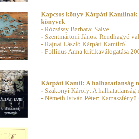
Kapcsos könyv Kárpáti Kamilnak
könyvek
- Rózsássy Barbara: Salve
- Szentmártoni János: Rendhagyó va
- Rajnai László Kárpáti Kamilról
- Follinus Anna kritikaválogatása 20
Kárpáti Kamil: A halhatatlanság
- Szakonyi Károly: A halhatatlansá
- Németh István Péter: Kamaszfényű 