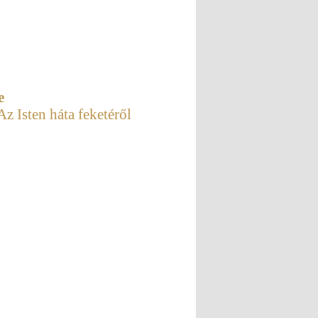
e
z Isten háta feketéről