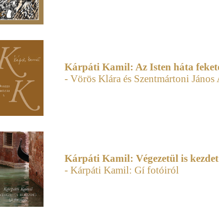
Kárpáti Kamil: Az Isten háta feket
- Vörös Klára és Szentmártoni János A
Kárpáti Kamil: Végezetül is kezdet
- Kárpáti Kamil: Gí fotóiról