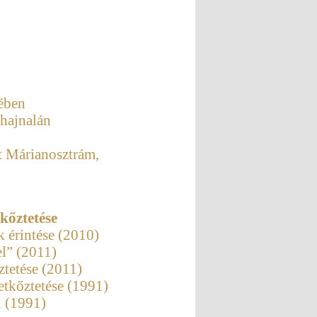
ében
 hajnalán
t Márianosztrám,
kőztetése
k érintése (2010)
el” (2011)
tetése (2011)
tkőztetése (1991)
 (1991)