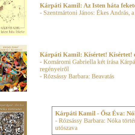
Kárpáti Kamil: Az Isten háta fekete
- Szentmártoni János: Ékes András, 
Kárpáti Kamil: Kísértet! Kísértet!
- Komáromi Gabriella két írása Kárpá
regényeiről
- Rózsássy Barbara: Beavatás
Kárpáti Kamil - Ősz Éva: Nók
- Rózsássy Barbara: Nóka törté
utószava