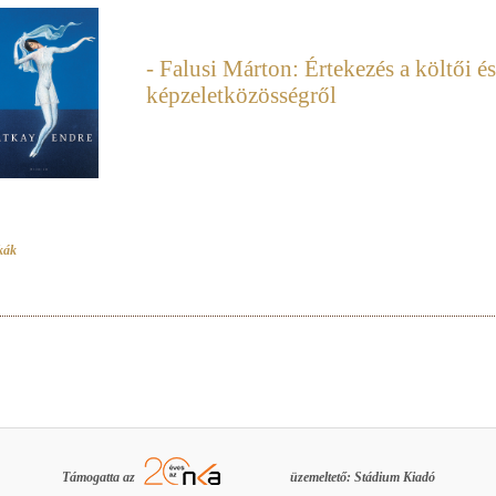
- Falusi Márton: Értekezés a költői és
képzeletközösségről
kák
Támogatta az
üzemeltető: Stádium Kiadó