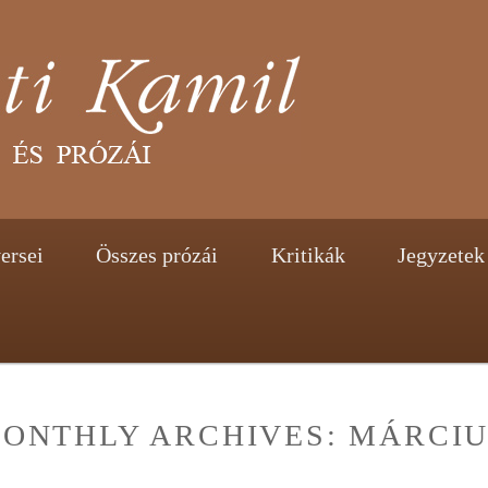
tent
ontent
ersei
Összes prózái
Kritikák
Jegyzetek
ONTHLY ARCHIVES:
MÁRCIU