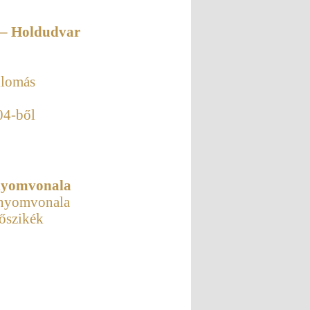
 – Holdudvar
llomás
04-ből
 nyomvonala
g nyomvonala
őszikék