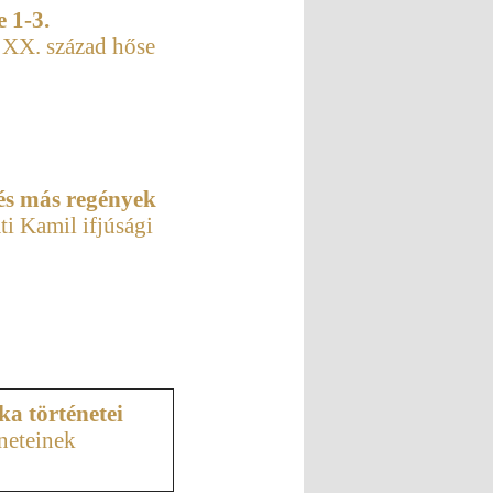
 1-3.
a XX. század hőse
 és más regények
ti Kamil ifjúsági
a történetei
neteinek