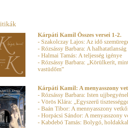
itikák
Kárpáti Kamil Összes versei 1-2.
- Szakolczay Lajos: Az idő szemüreg
- Rózsássy Barbara: A halhatatlanság
- Halmai Tamás: A teljesség igénye
- Rózsássy Barbara: „Körülkerít, min
vastüdőm”
Kárpáti Kamil: A menyasszony vet
- Rózsássy Barbara: Isten ujjbegyéne
- Vörös Klára: „Egyszerű tisztességg
- Baán Tibor: A mennyasszony vetkőz
- Horpácsi Sándor: A menyasszony ve
- Kabdebó Tamás: Bolygó, holdakkal