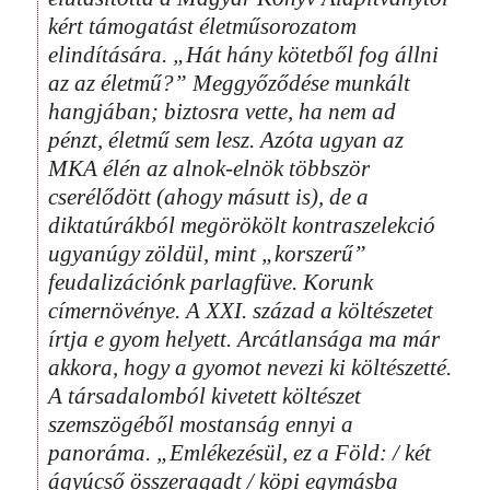
kért támogatást életműsorozatom
elindítására. „Hát hány kötetből fog állni
az az életmű?” Meggyőződése munkált
hangjában; biztosra vette, ha nem ad
pénzt, életmű sem lesz. Azóta ugyan az
MKA élén az alnok-elnök többször
cserélődött (ahogy másutt is), de a
diktatúrákból megörökölt kontraszelekció
ugyanúgy zöldül, mint „korszerű”
feudalizációnk parlagfüve. Korunk
címernövénye. A XXI. század a költészetet
írtja e gyom helyett. Arcátlansága ma már
akkora, hogy a gyomot nevezi ki költészetté.
A társadalomból kivetett költészet
szemszögéből mostanság ennyi a
panoráma. „Emlékezésül, ez a Föld: / két
ágyúcső összeragadt / köpi egymásba