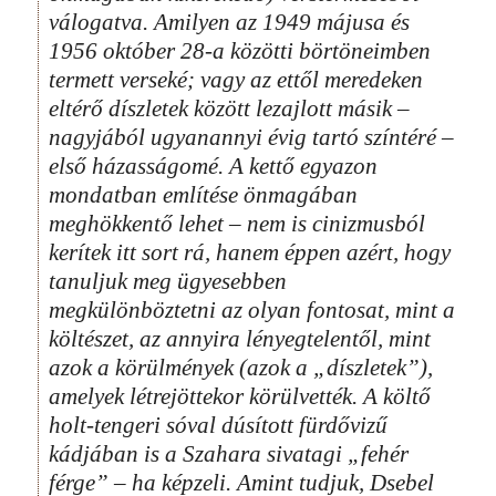
válogatva. Amilyen az 1949 májusa és
1956 október 28-a közötti börtöneimben
termett verseké; vagy az ettől meredeken
eltérő díszletek között lezajlott másik –
nagyjából ugyanannyi évig tartó színtéré –
első házasságomé. A kettő egyazon
mondatban említése önmagában
meghökkentő lehet – nem is cinizmusból
kerítek itt sort rá, hanem éppen azért, hogy
tanuljuk meg ügyesebben
megkülönböztetni az olyan fontosat, mint a
költészet, az annyira lényegtelentől, mint
azok a körülmények (azok a „díszletek”),
amelyek létrejöttekor körülvették. A költő
holt-tengeri sóval dúsított fürdővizű
kádjában is a Szahara sivatagi „fehér
férge” – ha képzeli. Amint tudjuk, Dsebel