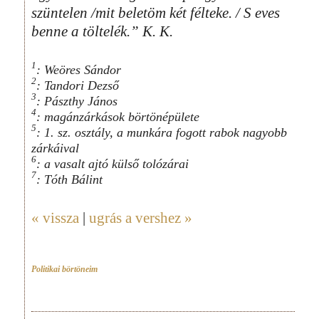
szüntelen /mit beletöm két félteke. / S eves
benne a töltelék.” K. K.
1
: Weöres Sándor
2
: Tandori Dezső
3
: Pászthy János
4
: magánzárkások börtönépülete
5
: 1. sz. osztály, a munkára fogott rabok nagyobb
zárkáival
6
: a vasalt ajtó külső tolózárai
7
: Tóth Bálint
« vissza
|
ugrás a vershez »
Politikai börtöneim