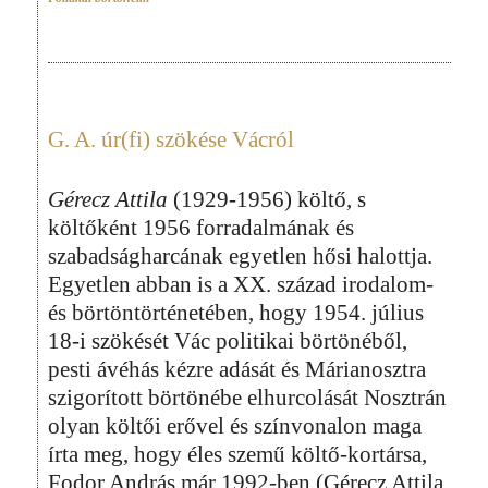
G. A. úr(fi) szökése Vácról
Gérecz Attila
(1929-1956) költő, s
költőként 1956 forradalmának és
szabadságharcának egyetlen hősi halottja.
Egyetlen abban is a XX. század irodalom-
és börtöntörténetében, hogy 1954. július
18-i szökését Vác politikai börtönéből,
pesti ávéhás kézre adását és Márianosztra
szigorított börtönébe elhurcolását Nosztrán
olyan költői erővel és színvonalon maga
írta meg, hogy éles szemű költő-kortársa,
Fodor András már 1992-ben (Gérecz Attila