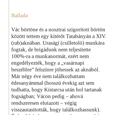
Ballada
Vác börtöne és a nosztrai szigorított börtön
között tettem egy kitérőt Tatabányán a XIV.
(rab)aknában. Urasági (csilletoló) munkára
fogtak, de brigádunk nem teljesítette
100%-ra a munkanormát, ezért nem
engedélyezték, hogy a „vasárnapi
beszélőre” felszínre jöhessek az aknából.
Már négy éve nem találkozhattam
édesanyámmal (hosszú évekig azt sem
tudhatta, hogy Kistarcsa után hol tartanak
fogságban; Vácon pedig – ahová
rendszeresen elutazott – végig
visszautasították, hogy találkozhassunk).