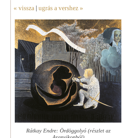
« vissza
|
ugrás a vershez »
Rátkay Endre: Ördöggolyó (részlet az
Aranyikonból)