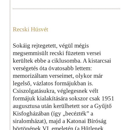
Recski Húsvét
Sokáig rejtegetett, végül mégis
megsemmisült recski füzetem versei
kerültek ebbe a ciklusomba. A kistarcsai
verségetés óta óvatosabb lettem:
memorizáltam verseimet, olykor már
legelső, vázlatos formájukban is.
Csiszolgatásukra, véglegesnek vélt
formájuk kialakítására sokszor csak 1951
augusztusa után kerülhetett sor a Gyűjtő
Kisfogházában (így „becézték” a
siralomházat), majd a Katonai Bíróság
börtönének VI. emeletén (a Hűtlenek