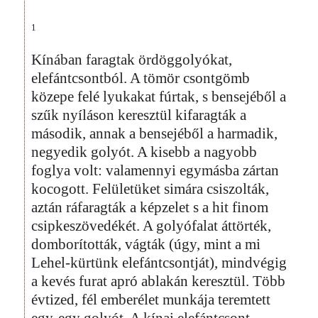
1
Kínában faragtak ördöggolyókat,
elefántcsontból. A tömör csontgömb
közepe felé lyukakat fúrtak, s bensejéből a
szűk nyíláson keresztül kifaragták a
második, annak a bensejéből a harmadik,
negyedik golyót. A kisebb a nagyobb
foglya volt: valamennyi egymásba zártan
kocogott. Felületüket simára csiszolták,
aztán ráfaragták a képzelet s a hit finom
csipkeszövedékét. A golyófalat áttörték,
domborították, vágták (úgy, mint a mi
Lehel-kürtünk elefántcsontját), mindvégig
a kevés furat apró ablakán keresztül. Több
évtized, fél emberélet munkája teremtett