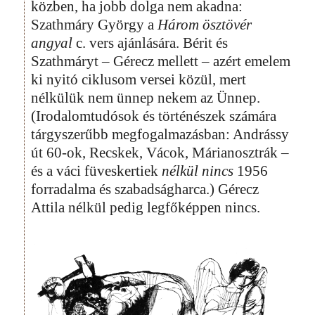
közben, ha jobb dolga nem akadna:
Szathmáry György a
Három ösztövér
angyal
c. vers ajánlására. Bérit és
Szathmáryt – Gérecz mellett – azért emelem
ki nyitó ciklusom versei közül, mert
nélkülük nem ünnep nekem az Ünnep.
(Irodalomtudósok és történészek számára
tárgyszerűbb megfogalmazásban: Andrássy
út 60-ok, Recskek, Vácok, Márianosztrák –
és a váci füveskertiek
nélkül nincs
1956
forradalma és szabadságharca.) Gérecz
Attila nélkül pedig legfőképpen nincs.