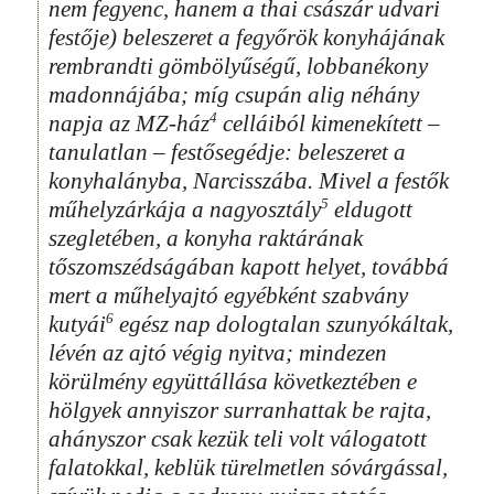
nem fegyenc, hanem a thai császár udvari
festője) beleszeret a fegyőrök konyhájának
rembrandti gömbölyűségű, lobbanékony
madonnájába; míg csupán alig néhány
4
napja az MZ-ház
celláiból kimenekített –
tanulatlan – festősegédje: beleszeret a
konyhalányba, Narcisszába. Mivel a festők
5
műhelyzárkája a nagyosztály
eldugott
szegletében, a konyha raktárának
tőszomszédságában kapott helyet, továbbá
mert a műhelyajtó egyébként szabvány
6
kutyái
egész nap dologtalan szunyókáltak,
lévén az ajtó végig nyitva; mindezen
körülmény együttállása következtében e
hölgyek annyiszor surranhattak be rajta,
ahányszor csak kezük teli volt válogatott
falatokkal, keblük türelmetlen sóvárgással,