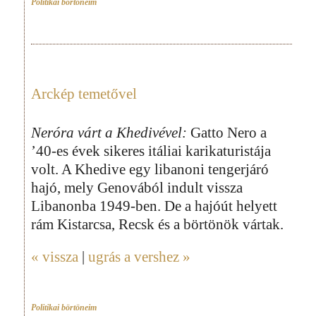
Politikai börtöneim
Arckép temetővel
Neróra várt a Khedivével:
Gatto Nero a
’40-es évek sikeres itáliai karikaturistája
volt. A Khedive egy libanoni tengerjáró
hajó, mely Genovából indult vissza
Libanonba 1949-ben. De a hajóút helyett
rám Kistarcsa, Recsk és a börtönök vártak.
« vissza
|
ugrás a vershez »
Politikai börtöneim