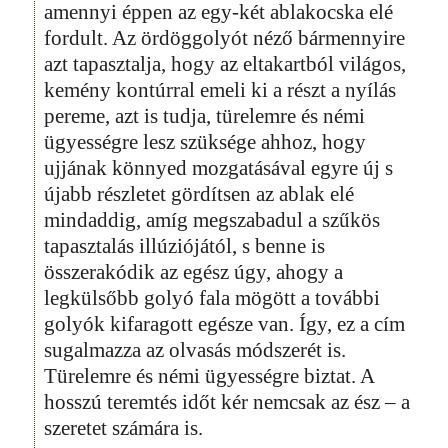
amennyi éppen az egy-két ablakocska elé
fordult. Az ördöggolyót néző bármennyire
azt tapasztalja, hogy az eltakartból világos,
kemény kontúrral emeli ki a részt a nyílás
pereme, azt is tudja, türelemre és némi
ügyességre lesz szüksége ahhoz, hogy
ujjának könnyed mozgatásával egyre új s
újabb részletet gördítsen az ablak elé
mindaddig, amíg megszabadul a szűkös
tapasztalás illúziójától, s benne is
összerakódik az egész úgy, ahogy a
legkülsőbb golyó fala mögött a további
golyók kifaragott egésze van. Így, ez a cím
sugalmazza az olvasás módszerét is.
Türelemre és némi ügyességre biztat. A
hosszú teremtés időt kér nemcsak az ész – a
szeretet számára is.