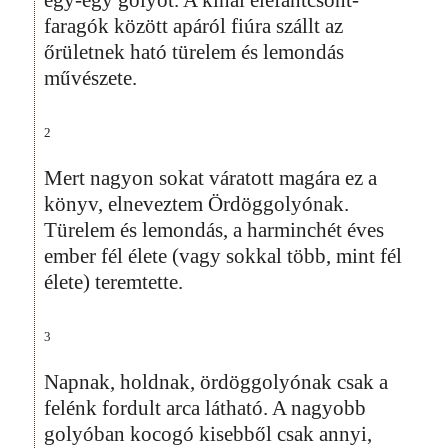
egy-egy golyót. A kínai elefántcsont-
faragók között apáról fiúra szállt az
őrületnek ható türelem és lemondás
művészete.
2
Mert nagyon sokat váratott magára ez a
könyv, elneveztem Ördöggolyónak.
Türelem és lemondás, a harminchét éves
ember fél élete (vagy sokkal több, mint fél
élete) teremtette.
3
Napnak, holdnak, ördöggolyónak csak a
felénk fordult arca látható. A nagyobb
golyóban kocogó kisebből csak annyi,