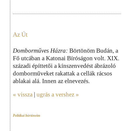
Az Út
Domborműves Házra:
Börtönöm Budán, a
Fő utcában a Katonai Bíróságon volt. XIX.
századi építtetői a kínszenvedést ábrázoló
domborműveket rakattak a cellák rácsos
ablakai alá. Innen az elnevezés.
« vissza
|
ugrás a vershez »
Politikai börtöneim