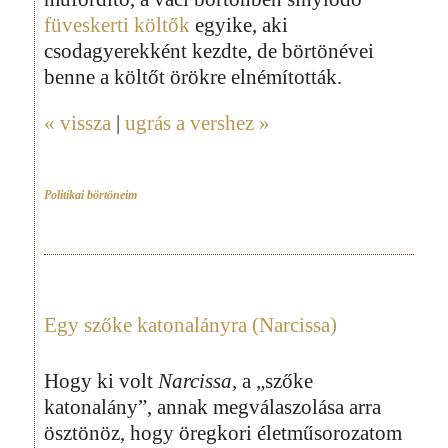
füveskerti költők
egyike, aki
csodagyerekként kezdte, de börtönévei
benne a költőt örökre elnémították.
« vissza
|
ugrás a vershez »
Politikai börtöneim
Egy szőke katonalányra (Narcissa)
Hogy ki volt
Narcissa,
a „szőke
katonalány”, annak megválaszolása arra
ösztönöz, hogy öregkori életműsorozatom