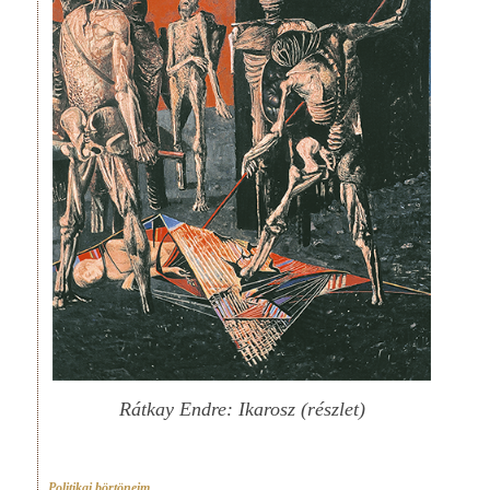
Rátkay Endre: Ikarosz (részlet)
Politikai börtöneim