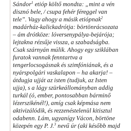
1
Sándor
etióp költő mondta: „mint a vén
disznó bele, / csupa fehér féreggel van
2
tele”. Vagy ahogy a másik etiópnak
madárház-kalickadrótja: börtönrácsozata
– ám drótköze: lóversenypálya-bejárója;
lejtakna rézsűje vissza, a szabadságba.
Csak szárnyán múlik. Ahogy egy sziklában
furatok vannak fenntartva a
tengerlocsogásnak és szimfóniának, és a
nyárspolgári vaskalapon – ha akarja! –
átdugja ujját az isten (tudjuk, az Isten
ujja), s a lágy szürkeállományban addig
turkál (ó, ember, pontosabban bárminő
lézerszikénél!), amíg csak képmása nem
aktivizálódik, és rezzenéstelenül kitisztul
odabenn. Lám, ugyanígy Vácon, börtöne
3
közepén egy P. J.
nevű úr (aki később majd