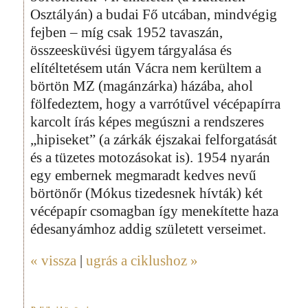
Osztályán) a budai Fő utcában, mindvégig
fejben – míg csak 1952 tavaszán,
összeesküvési ügyem tárgyalása és
elítéltetésem után Vácra nem kerültem a
börtön MZ (magánzárka) házába, ahol
fölfedeztem, hogy a varrótűvel vécépapírra
karcolt írás képes megúszni a rendszeres
„hipiseket” (a zárkák éjszakai felforgatását
és a tüzetes motozásokat is). 1954 nyarán
egy embernek megmaradt kedves nevű
börtönőr (Mókus tizedesnek hívták) két
vécépapír csomagban így menekítette haza
édesanyámhoz addig született verseimet.
« vissza
|
ugrás a ciklushoz »