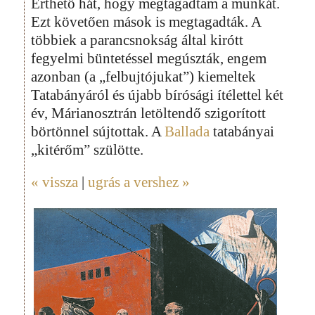
Érthető hát, hogy megtagadtam a munkát.
Ezt követően mások is megtagadták. A
többiek a parancsnokság által kirótt
fegyelmi büntetéssel megúszták, engem
azonban (a „felbujtójukat”) kiemeltek
Tatabányáról és újabb bírósági ítélettel két
év, Márianosztrán letöltendő szigorított
börtönnel sújtottak. A
Ballada
tatabányai
„kitérőm” szülötte.
« vissza
|
ugrás a vershez »