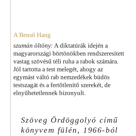
A Benső Hang
szumán öltöny:
A diktatúrák idején a
magyarországi börtönökben rendszeresített
vastag szövésű téli ruha a rabok számára.
Jól tartotta a test melegét, ahogy az
egymást váltó rab nemzedékek büdös
testszagát és a fertőtlenítő szerekét, de
elnyűhetetlennek bizonyult.
Szöveg Ördöggolyó című
könyvem fülén, 1966-ból