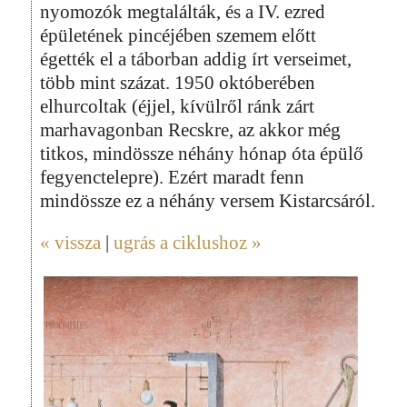
nyomozók megtalálták, és a IV. ezred
épületének pincéjében szemem előtt
égették el a táborban addig írt verseimet,
több mint százat. 1950 októberében
elhurcoltak (éjjel, kívülről ránk zárt
marhavagonban Recskre, az akkor még
titkos, mindössze néhány hónap óta épülő
fegyenctelepre). Ezért maradt fenn
mindössze ez a néhány versem Kistarcsáról.
« vissza
|
ugrás a ciklushoz »