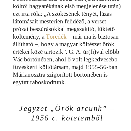
költői hagyatékának első megjelenése után)
ezt írta róla: „A szökésének tényét, lázas
látomásait mesterien felidéző, a verset
prózai beszúrásokkal megszakító, lüktető
költemény, a
Töredék
– már ma is biztosan
állítható –, hogy a magyar költészet örök
értékei közé tartozik”. G. A. úr(fi)val előbb
Vác börtönében, ahol ő volt legkedvesebb
füveskerti költőtársam, majd 1955-56-ban
Márianosztra szigorított börtönében is
együtt raboskodtunk.
Jegyzet „Örök arcunk” –
1956 c. kötetemből