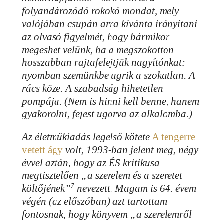
folyandározódó rokokó mondat, mely
valójában csupán arra kívánta irányítani
az olvasó figyelmét, hogy bármikor
megeshet velünk, ha a megszokotton
hosszabban rajtafelejtjük nagyítónkat:
nyomban szemünkbe ugrik a szokatlan. A
rács köze. A szabadság hihetetlen
pompája. (Nem is hinni kell benne, hanem
gyakorolni, fejest ugorva az alkalomba.)
Az életműkiadás legelső kötete
A tengerre
vetett ágy
volt, 1993-ban jelent meg, négy
évvel aztán, hogy az ÉS kritikusa
megtisztelően „a szerelem és a szeretet
7
költőjének”
nevezett. Magam is 64. évem
végén (az előszóban) azt tartottam
fontosnak, hogy könyvem „a szerelemről