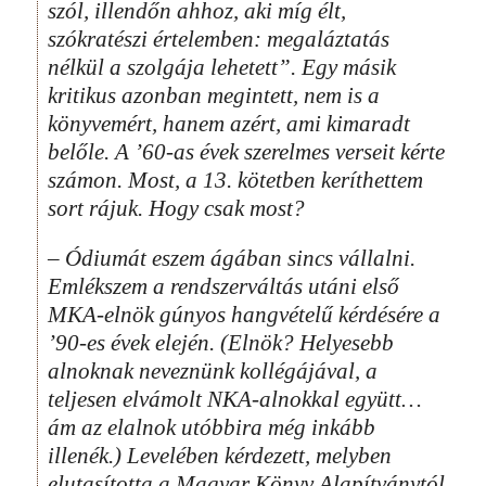
szól, illendőn ahhoz, aki míg élt,
szókratészi értelemben: megaláztatás
nélkül a szolgája lehetett”. Egy másik
kritikus azonban megintett, nem is a
könyvemért, hanem azért, ami kimaradt
belőle. A ’60-as évek szerelmes verseit kérte
számon. Most, a 13. kötetben keríthettem
sort rájuk. Hogy csak most?
– Ódiumát eszem ágában sincs vállalni.
Emlékszem a rendszerváltás utáni első
MKA-elnök gúnyos hangvételű kérdésére a
’90-es évek elején. (Elnök? Helyesebb
alnoknak neveznünk kollégájával, a
teljesen elvámolt NKA-alnokkal együtt…
ám az elalnok utóbbira még inkább
illenék.) Levelében kérdezett, melyben
elutasította a Magyar Könyv Alapítványtól