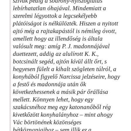
szívük pedig a sodrony-nyiszogtatás
lebírhatatlan óhajával. Mindemiatt a
szerelmi légyottok a legcsekélyebb
plátóiságot is nélkülözték. Hiszen a nyitott
ajtó még a rajtakapástól is némileg óvott,
amellett hogy az illendőség is általa
valósult meg: amíg P. J. madonnájával
duettezett, addig az alulírott K. K.,
botcsinált segéd, ajtón kívül állt őrt, s
hegyesen fülelt a kihalt szögleten túlról, a
konyhából figyelő Narcissa jelzéseire, hogy
a festő és madonnája után ők
következhessenek a másik pár őrállása
mellett. Könnyen lehet, hogy egy
szakácsnéhoz meg egy katonanőből rég
kivetkőzött konyhalányhoz – mint ahogy
Vác börtönének közönséges
hétköznapjaihoz – sem illik ez a