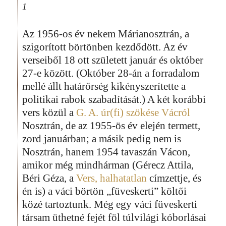
1
Az 1956-os év nekem Márianosztrán, a
szigorított börtönben kezdődött. Az év
verseiből 18 ott született január és október
27-e között. (Október 28-án a forradalom
mellé állt határőrség kikényszerítette a
politikai rabok szabadítását.) A két korábbi
vers közül a
G. A. úr(fi) szökése Vácról
Nosztrán, de az 1955-ös év elején termett,
zord januárban; a másik pedig nem is
Nosztrán, hanem 1954 tavaszán Vácon,
amikor még mindhárman (Gérecz Attila,
Béri Géza, a
Vers, halhatatlan
címzettje, és
én is) a váci börtön „füveskerti” költői
közé tartoztunk. Még egy váci füveskerti
társam üthetné fejét föl túlvilági kóborlásai