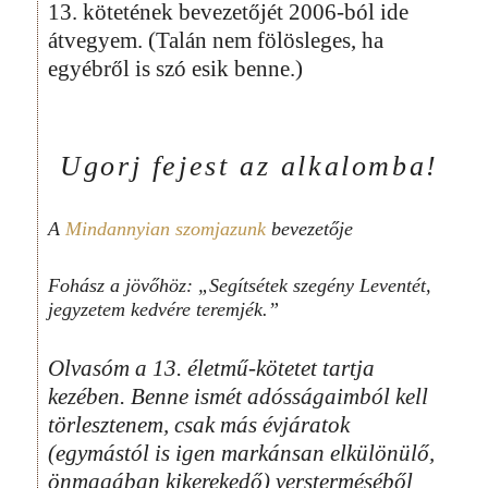
13. kötetének bevezetőjét 2006-ból ide
átvegyem. (Talán nem fölösleges, ha
egyébről is szó esik benne.)
Ugorj fejest az alkalomba!
A
Mindannyian szomjazunk
bevezetője
Fohász a jövőhöz: „Segítsétek szegény Leventét,
jegyzetem kedvére teremjék.”
Olvasóm a 13. életmű-kötetet tartja
kezében. Benne ismét adósságaimból kell
törlesztenem, csak más évjáratok
(egymástól is igen markánsan elkülönülő,
önmagában kikerekedő) versterméséből