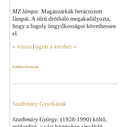
MZ lámpa:
Magánzárkák berácsozott
lámpái. A sűrű drótháló megakadályozta,
hogy a fogoly öngyilkosságot követhessen
el.
« vissza
|
ugrás a vershez »
Politikai börtöneim
Szathmáry Gyurkának
Szathmáry György:
(1928-1990) költő,
műfordító, a váci börtönben sínylődő